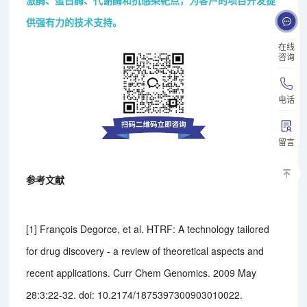
供强有力的技术支持。
在线
咨询
电话
留言
参考文献
[1] François Degorce, et al. HTRF: A technology tailored
for drug discovery - a review of theoretical aspects and
recent applications. Curr Chem Genomics. 2009 May
28:3:22-32. doi: 10.2174/1875397300903010022.