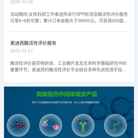
务妇女节礼遇限时开启
2025-03-06
活动期间,女性科研工作者送样进行SPR检测及酶活性评价服务
可享8~9折优惠；累计订单金额大于38000元，可获得200面值
京东真情卡。
美迪西酶活性评价服务
2025-03-27
酶活性评价是药物研发、工业酶开发及生命科学基础研究中的
重要环节。美迪西的酶活性评价平台结合多种先进检测手段，
为客户提供从靶点验证到酶抑制剂筛选的全面支持。