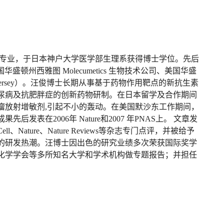
理专业，于日本神户大学医学部生理系获得博士学位。先后
美国华盛顿州西雅图 Molecumetics 生物技术公司、美国华盛
Jersey）。汪俊博士长期从事基于药物作用靶点的新抗生素
尿病及抗肥胖症的创新药物研制。在日本留学及合作期间
瘤放射增敏剂,引起不小的轰动。在美国默沙东工作期间，
表在2006年 Nature和2007 年PNAS上。 文章发
ature、Nature Reviews等杂志专门点评，并被给予
的研发热潮。汪博士因出色的研究业绩多次荣获国际奖学
化学学会等多所知名大学和学术机构做专题报告；并担任