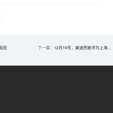
告
返回
12月19号，美迪西被评为上海市科技小巨人培育企业