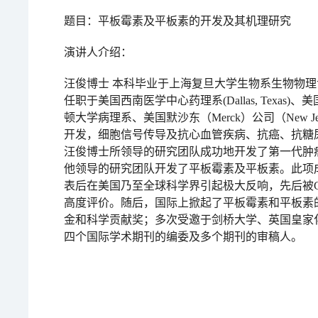
题目：平板霉素及平板素的开发及其机理研究
演讲人介绍：
汪俊博士 本科毕业于上海复旦大学生物系生物物
任职于美国西南医学中心药理系(Dallas, Texas)、
顿大学病理系、美国默沙东（Merck）公司（New 
开发，细胞信号传导及抗心血管疾病、抗癌、抗糖
汪俊博士所领导的研究团队成功地开发了第一代肿
他领导的研究团队开发了平板霉素及平板素。此项成果先后发
表后在美国乃至全球科学界引起极大反响，先后被Cell、N
高度评价。随后，国际上掀起了平板霉素和平板素
金和科学贡献奖；多次受邀于剑桥大学、英国皇家
四个国际学术期刊的编委及多个期刊的审稿人。