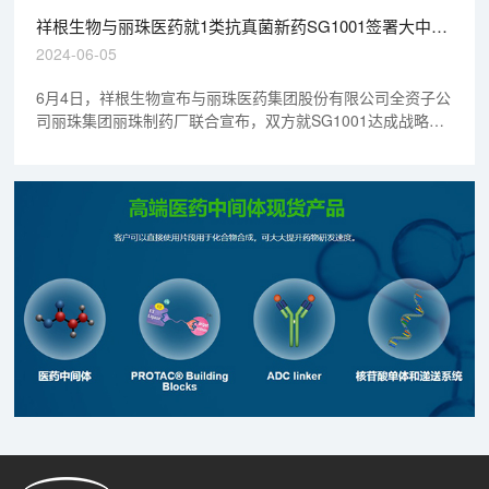
祥根生物与丽珠医药就1类抗真菌新药SG1001签署大中华
区许可协议
2024-06-05
6月4日，祥根生物宣布与丽珠医药集团股份有限公司全资子公
司丽珠集团丽珠制药厂联合宣布，双方就SG1001达成战略合
作并签署大中华区权益交易协议。根据协议，丽珠医药将获得
SG1001在大中华区（中国大陆、澳门、香港和台湾）用于抗
真菌等治疗领域所有可开发剂型和适应症的独家研发、生产及
商业化权益，祥根生物将保留SG1001在合作区域外的研发、
生产及商业化的权益。