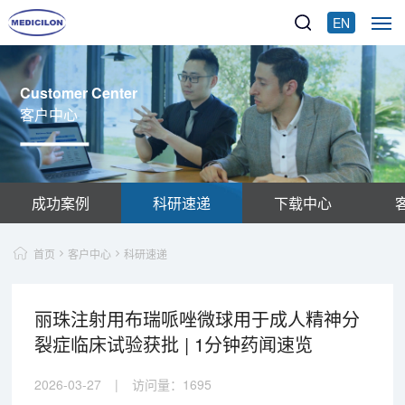
EN
Customer Center
客户中心
成功案例
科研速递
下载中心
首页
客户中心
科研速递
丽珠注射用布瑞哌唑微球用于成人精神分
裂症临床试验获批 | 1分钟药闻速览
2026-03-27
|
访问量：
1695