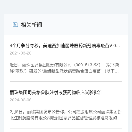
相关新闻
4个月争分夺秒，美迪西加速丽珠医药新冠病毒疫苗V-01
获临床批件
2021-03-26
近日，丽珠医药集团股份有限公司（0001513.SZ）（以下简
称“丽珠”）研发的“重组新型冠状病毒融合蛋白疫苗”（以下简
称“V-01”)临床试验申请获国家药品监督管理局（药监局）批准
(批件号 2021L90001、2021L90002、2021L90003)。V-01适
应症为预防新型冠状病毒感染所致疾病。
丽珠集团司美格鲁肽注射液获药物临床试验批准
2024-02-06
2月5日，丽珠集团发布公告称，公司控股附属公司丽珠集团新
北江制药股份有限公司收到国家药品监督管理局核准签发的
《药物临床试验批准通知书》，批准司美格鲁肽注射液按生物
类似药的技术要求开展体重管理适应症临床试验。