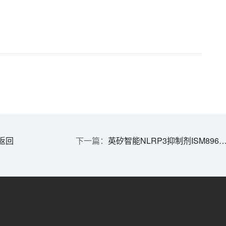
返回
英矽智能NLRP3抑制剂ISM8969获FDA批准开展I期临床试验 | 1分钟药闻速览