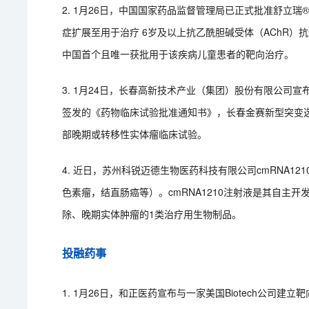
2. 1月26日，中国国家药品监督管理局已正式批准舒立瑞®
症扩展至用于治疗 6岁及以上抗乙酰胆碱受体（AChR）
中国首个且唯一获批用于该疾病儿童患者的靶向治疗。
3. 1月24日，长春高新技术产业（集团）股份有限公司
签发的《药物临床试验批准通知书》，长春金赛新型突变选择性P
部晚期或转移性实体瘤临床试验。
4. 近日，苏州科锐迈德生物医药科技有限公司cmRNA12
色素瘤，结直肠癌等）。cmRNA1210注射液是其自主开发
除、晚期实体肿瘤的1类治疗用生物制品。
投融药事
1. 1月26日，和正医药宣布与一家美国Biotech公司