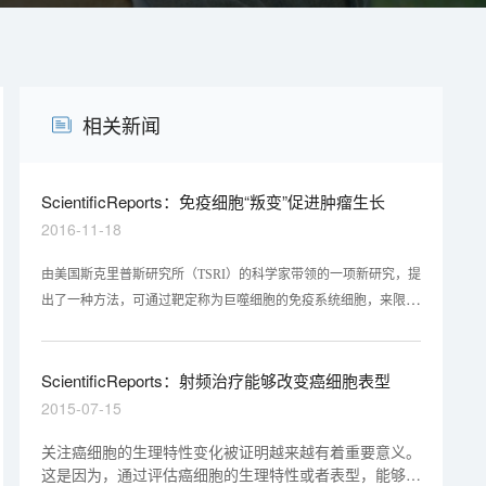
相关新闻
ScientificReports：免疫细胞“叛变”促进肿瘤生长
2016-11-18
由美国斯克里普斯研究所（TSRI）的科学家带领的一项新研究，提
出了一种方法，可通过靶定称为巨噬细胞的免疫系统细胞，来限制
肿瘤的生长。相关研究结果发表在11月11日的《Scientific Reports》
杂志上。
ScientificReports：射频治疗能够改变癌细胞表型
2015-07-15
关注癌细胞的生理特性变化被证明越来越有着重要意义。
这是因为，通过评估癌细胞的生理特性或者表型，能够为