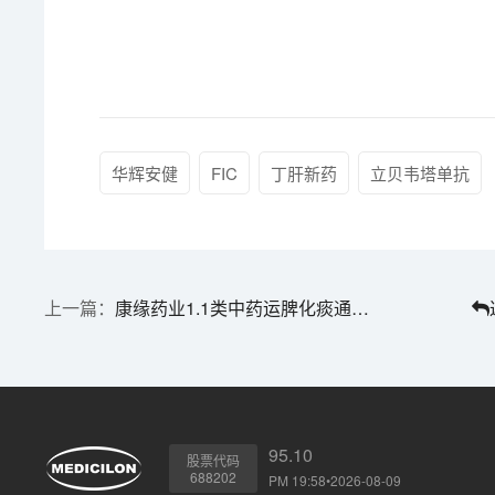
华辉安健
FIC
丁肝新药
立贝韦塔单抗
康缘药业1.1类中药运脾化痰通窍颗粒获批临床 | 1分钟药闻速览
95.10
股票代码
688202
PM 19:58•2026-08-09