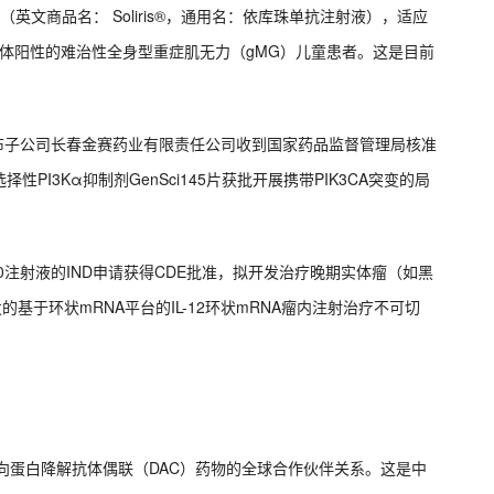
（英文商品名： Soliris®，通用名：依库珠单抗注射液），适应
抗体阳性的难治性全身型重症肌无力（gMG）儿童患者。这是目前
宣布子公司长春金赛药业有限责任公司收到国家药品监督管理局核准
I3Kα抑制剂GenSci145片获批开展携带PIK3CA突变的局
10注射液的IND申请获得CDE批准，拟开发治疗晚期实体瘤（如黑
的基于环状mRNA平台的IL-12环状mRNA瘤内注射治疗不可切
建立靶向蛋白降解抗体偶联（DAC）药物的全球合作伙伴关系。这是中