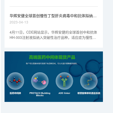
我们提供很多细胞的行为（包括转移和细胞间交流）的信
息。
华辉安健全球首创慢性丁型肝炎病毒中和抗体拟纳入
突破性治疗丨“美”天新药事
2023-04-13
4月11日，CDE网站显示，华辉安健的全球首创中和抗体
HH-003注射液拟纳入突破性治疗品种，适应症为慢性丁
型肝炎病毒（HDV）感染。