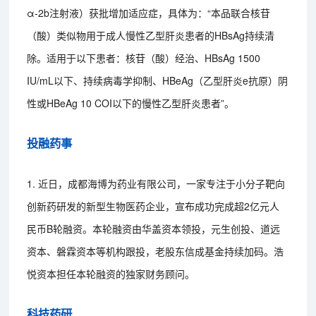
α-2b注射液）获批增加适应症，具体为：“本品联合核苷
（酸）类似物用于成人慢性乙型肝炎患者的HBsAg持续清
除。适用于以下患者：核苷（酸）经治、HBsAg 1500
IU/mL以下、持续病毒学抑制、HBeAg（乙型肝炎e抗原）阴
性或HBeAg 10 COI以下的慢性乙型肝炎患者”。
投融药事
1. 近日，成都海博为药业有限公司，一家专注于小分子靶向
创新药研发的新型生物医药企业，宣布成功完成超2亿元人
民币B轮融资。本轮融资由华盖资本领投，元生创投、道远
资本、磐霖资本等机构跟投，老股东信成基金持续加码。浩
悦资本担任本轮融资的独家财务顾问。
科技药研