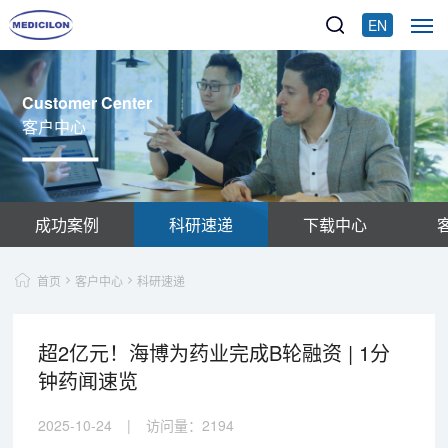
EN
Customer Center
客户中心
成功案例
科研速递
下载中心
首页
客户中心
科研速递
超2亿元！海博为药业完成B轮融资 | 1分
钟药闻速览
2025-10-24
|
访问量：
2194