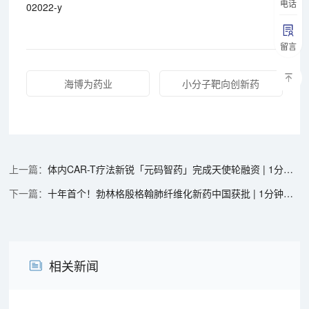
电话
02022-y
留言
海博为药业
小分子靶向创新药
体内CAR-T疗法新锐「元码智药」完成天使轮融资 | 1分钟药闻速览
十年首个！勃林格殷格翰肺纤维化新药中国获批 | 1分钟药闻速览
相关新闻