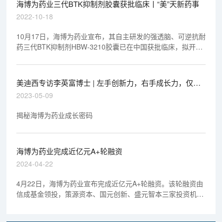
海博为药业三代BTK抑制剂胶囊获批临床丨“美”天新药事
2022-10-18
10月17日，海博为药业宣布，其自主研发的强透脑、可逆抗耐
药三代BTK抑制剂HBW-3210胶囊已在中国获批临床，拟开发
治疗B细胞非霍奇金淋巴瘤。
美迪西专访李英富博士 | 左手创新力，右手成长力，仅成
立4年的海博为药业凭什么？
2023-05-09
揭秘海博为药业成长密码
海博为药业完成近亿元A+轮融资
2024-04-22
4月22日，海博为药业宣布完成近亿元A+轮融资。该轮融资由
信成基金领投，策源资本、国元创新、盛元智本三家投资机构
跟投。本轮融资资金将主要用于海博为药业3款创新药的临床
研究及多条临床前创新药研发管线推进，加速公司创新药物从