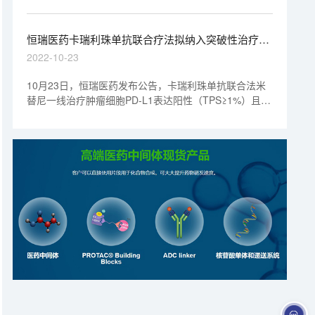
夫利西单抗已在中国获批上市... ...
恒瑞医药卡瑞利珠单抗联合疗法拟纳入突破性治疗品
种丨“美”天新药事
2022-10-23
10月23日，恒瑞医药发布公告，卡瑞利珠单抗联合法米
替尼一线治疗肿瘤细胞PD-L1表达阳性（TPS≥1%）且不
伴有EGFR/ALK基因异常的复发性或转移性非小细胞肺癌
（NSCLC）适应症于近日被药审中心（CDE）拟纳入突
破性治疗品种公示名单，公示期7日。