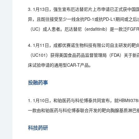
3. 1月13日，强生宣布厄达替尼片上市申请已正式获中国
异，且既往接受至少一线含抗PD-1或抗PD-L1期间或
（UC）成人患者。厄达替尼（erdafitinib）是一款泛FG
4. 1月11日，成都优赛诺生物科技有限公司自主研发的靶
（UC101）获得美国食品药品监督管理局（FDA）关于新
床试验申请的通用型CAR-T产品。
投融药事
1. 1月10日，和铂医药与科伦博泰共同宣布，就HBM9378/SKB
一款由和铂医药与科伦博泰联合开发的靶向胸腺基质淋巴细
科技药研