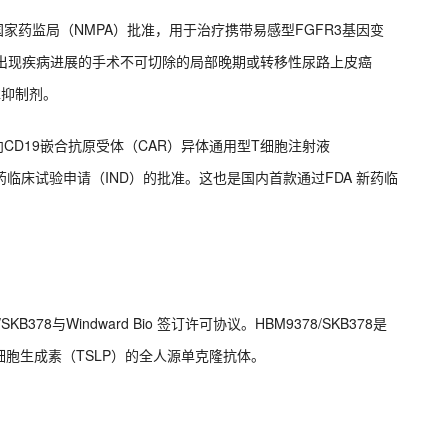
国家药监局（NMPA）批准，用于治疗携带易感型FGFR3基因变
之后出现疾病进展的手术不可切除的局部晚期或转移性尿路上皮癌
FR抑制剂。
向CD19嵌合抗原受体（CAR）异体通用型T细胞注射液
药临床试验申请（IND）的批准。这也是国内首款通过FDA 新药临
378与Windward Bio 签订许可协议。HBM9378/SKB378是
胞生成素（TSLP）的全人源单克隆抗体。