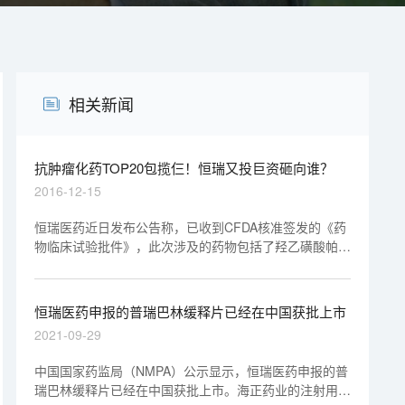
相关新闻
抗肿瘤化药TOP20包揽仨！恒瑞又投巨资砸向谁？
2016-12-15
恒瑞医药近日发布公告称，已收到CFDA核准签发的《药
物临床试验批件》，此次涉及的药物包括了羟乙磺酸帕伯
克利原料药及胶囊剂。
恒瑞医药申报的普瑞巴林缓释片已经在中国获批上市
2021-09-29
中国国家药监局（NMPA）公示显示，恒瑞医药申报的普
瑞巴林缓释片已经在中国获批上市。海正药业的注射用英