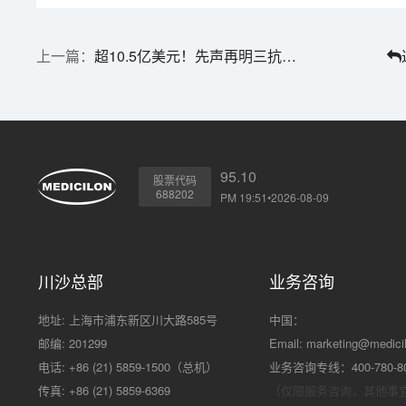
超10.5亿美元！先声再明三抗新药授权艾伯维
95.10
股票代码
688202
PM 19:51•2026-08-09
川沙总部
业务咨询
地址: 上海市浦东新区川大路585号
中国：
邮编: 201299
Email:
marketing@medici
电话: +86 (21) 5859-1500（总机）
业务咨询专线：400-780-8
传真: +86 (21) 5859-6369
（仅限服务咨询，其他事