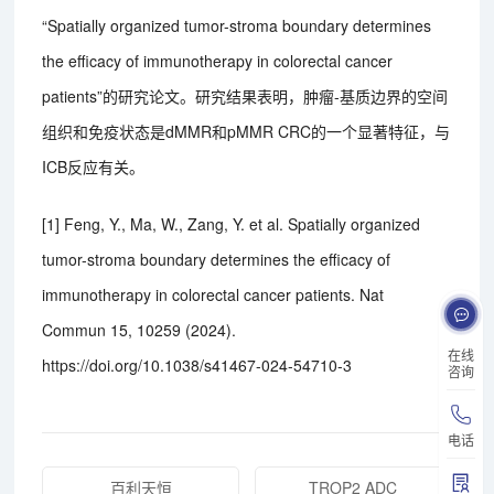
“Spatially organized tumor-stroma boundary determines
the efficacy of immunotherapy in colorectal cancer
patients”的研究论文。研究结果表明，肿瘤-基质边界的空间
组织和免疫状态是dMMR和pMMR CRC的一个显著特征，与
ICB反应有关。
[1] Feng, Y., Ma, W., Zang, Y. et al. Spatially organized
tumor-stroma boundary determines the efficacy of
immunotherapy in colorectal cancer patients. Nat
Commun 15, 10259 (2024).
在线
https://doi.org/10.1038/s41467-024-54710-3
咨询
电话
百利天恒
TROP2 ADC