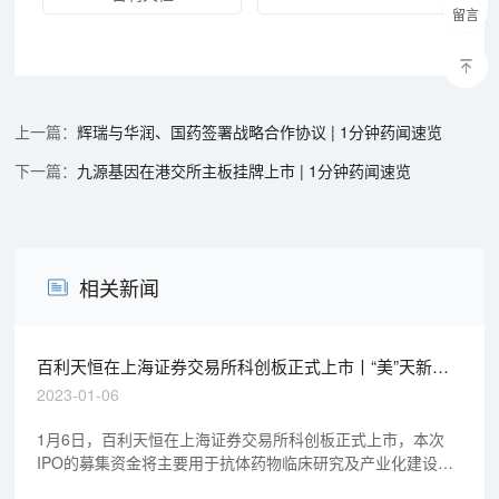
留言
辉瑞与华润、国药签署战略合作协议 | 1分钟药闻速览
九源基因在港交所主板挂牌上市 | 1分钟药闻速览
相关新闻
百利天恒在上海证券交易所科创板正式上市丨“美”天新药
事
2023-01-06
1月6日，百利天恒在上海证券交易所科创板正式上市，本次
IPO的募集资金将主要用于抗体药物临床研究及产业化建设、
肿瘤治疗领域创新抗体类药物研发等。