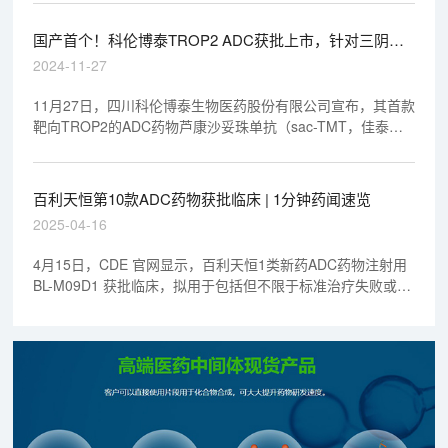
国产首个！科伦博泰TROP2 ADC获批上市，针对三阴性
乳腺癌 | 1分钟药闻速览
2024-11-27
11月27日，四川科伦博泰生物医药股份有限公司宣布，其首款
靶向TROP2的ADC药物芦康沙妥珠单抗（sac-TMT，佳泰莱
®）获国家药品监督管理局（NMPA）批准于中国上市，针对
既往至少接受过2种系统治疗（其中至少1种治疗针对晚期或转
移性阶段）的不可切除的局部晚期或转移性三阴性乳腺癌
百利天恒第10款ADC药物获批临床 | 1分钟药闻速览
（TNBC）成人患者。
2025-04-16
4月15日，CDE 官网显示，百利天恒1类新药ADC药物注射用
BL-M09D1 获批临床，拟用于包括但不限于标准治疗失败或无
法获得标准治疗的局部晚期或转移性实体瘤。