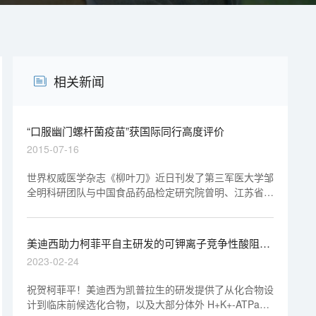
相关新闻
“口服幽门螺杆菌疫苗”获国际同行高度评价
2015-07-16
世界权威医学杂志《柳叶刀》近日刊发了第三军医大学邹
全明科研团队与中国食品药品检定研究院曾明、江苏省疾
病预防控制中心朱凤才等合作完成的口服幽门螺杆菌疫苗
Ⅲ期临床研究成果，并在其官网首页头条位置配发了澳大
利亚墨尔本大学菲利普·萨顿教授的专题评论。
美迪西助力柯菲平自主研发的可钾离子竞争性酸阻滞
剂「凯普拉生片」获批上市
2023-02-24
祝贺柯菲平！美迪西为凯普拉生的研发提供了从化合物设
计到临床前候选化合物，以及大部分体外 H+K+-ATPase