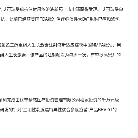
e）申报的艾可瑞妥单抗注射用浓溶液新药上市申请获得受理。艾可瑞妥单
/CD20双抗，此前已经获美国FDA批准治疗弥漫性大B细胞淋巴瘤和滤泡
业的聚乙二醇重组人生长激素注射液新适应症获中国NMPA批准，用
重组人生长激素，该产品的注射频次为每周一次，有望提高患儿的
已顺利完成由辽宁精慈医疗投资管理有限公司独家投资的千万元级
研发的针对“三阴性乳腺癌特异性偶合多肽疫苗”产品BPV-01的