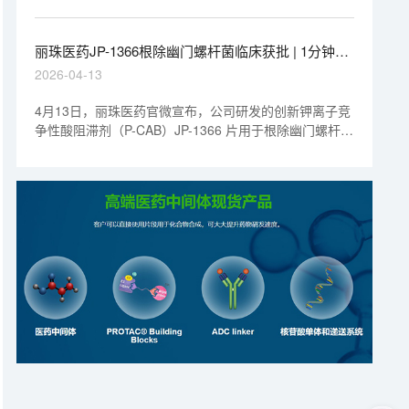
测试等服务，助力其成功获批。
丽珠医药JP-1366根除幽门螺杆菌临床获批 | 1分钟药
闻速览
2026-04-13
4月13日，丽珠医药官微宣布，公司研发的创新钾离子竞
争性酸阻滞剂（P-CAB）JP-1366 片用于根除幽门螺杆菌
（Hp）的临床试验申请（IND）已获国家药品监督管理局
（NMPA）正式批准。该药物的片剂用于反流性食管炎治
疗已进入上市审评审批阶段，注射剂用于消化性溃疡出血
治疗则处于 Ⅱ 期临床阶段。