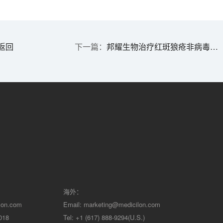
返回
邦耀生物治疗红斑狼疮非病毒定点整合PD1-CAR-T疗法获批临床 | 1分钟药闻速览
海外：
lon.com
Email:
marketing@medicilon.com
018
Tel: +1 (617) 888-9294(U.S.)