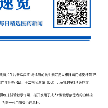
盐酸凯普拉生片新适应症“与适当的抗生素联用以根除幽门螺旋杆菌”已
性食管炎(RE)、十二指肠溃疡（DU）后获批的第3项适应症。
06片获得临床试验默示许可，拟开发用于成人2型糖尿病患者的血糖控
药物，为新一代口服蛋白药品种。