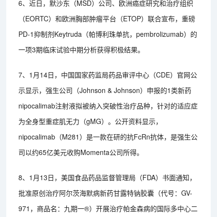
6、近日，默沙东（MSD）公司、欧洲癌症研究和治疗组织
（EORTC）和欧洲胸部肿瘤平台（ETOP）联合宣布，重磅
PD-1抑制剂Keytruda（帕博利珠单抗，pembrolizumab）的
一项3期临床试验中期分析获得积极结果。
7、1月14日，中国国家药监局药品审评中心（CDE）官网公
示显示，强生公司（Johnson & Johnson）申报的1类新药
nipocalimab注射液拟被纳入突破性治疗品种，针对的适应症
为全身型重症肌无力（gMG）。公开资料显示，
nipocalimab（M281）是一款在研的抗FcRn抗体，是强生公
司以约65亿美元收购Momenta公司所得。
8、1月13日，美国食品药品监督管理局（FDA）书面通知，
批准原创治疗阿尔茨海默病新药甘露特钠胶囊（代号：GV-
971，商品名：九期一®）开展治疗帕金森病的国际多中心二