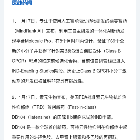
医线药闻
1、1月17日，专注于使用人工智能驱动药物研发的德睿智药
（MindRank AI）宣布，利用其自主研发的一体化AI新药发
现平台Molecule Pro，在8个月时间内设计、验证了69个全
新的小分子并获得了针对某B类G蛋白偶联受体（Class B
GPCR）靶点的临床前候选化合物，目前该自研管线已进入
IND-Enabling Studies阶段。历史上Class B GPCR小分子激
动剂的开发已被证明非常具有挑战性。
2、1月17日，索元生物宣布，美国FDA批准索元生物抗难治
性抑郁症（TRD）首创新药（First-in-class）
DB104（liafensine）的国际Ⅱb期临床试验IND申请。
DB104 是一款全球首创新药，可特异性地抑制在抑郁症中起
重要作用的5-羟色胺、去甲肾上腺素和多巴胺的再摄取。