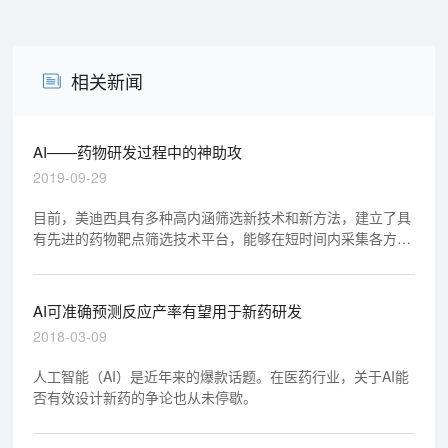
相关新闻
AI——药物研发过程中的神助攻
2019-09-29
目前，美迪西具有多种高内涵筛选新技术和新方法，建立了具
有先进的药物靶点筛选技术平台，能够在短时间内采集各方面
的药靶信息，解决药靶开发“耗时长、准确性低、重复性差”的
瓶颈。
AI可准确预测反应产率有望用于新药研发
2018-03-09
人工智能（AI）是近年来的爆款话题。在医药行业，关于AI能
否有效设计新药的争论也从未停歇。