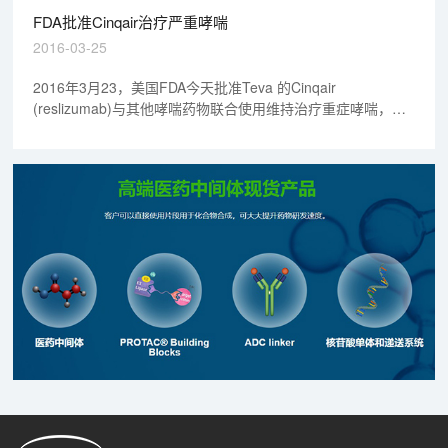
FDA批准Cinqair治疗严重哮喘
2016-03-25
2016年3月23，美国FDA今天批准Teva 的Cinqair
(reslizumab)与其他哮喘药物联合使用维持治疗重症哮喘，患
者的使用年龄必须在18岁及以18岁以上。Cinqair批准治疗当
前已接受哮喘治疗，但仍然会有严重哮喘发作的患者。