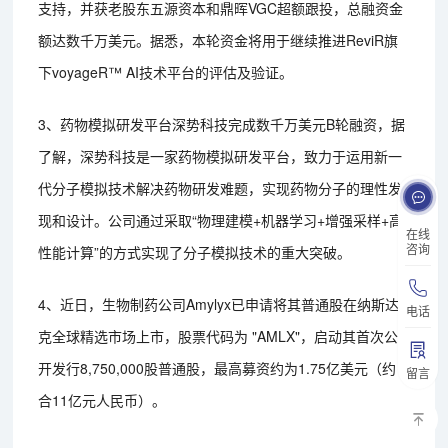
支持，并获老股东五源资本和鼎晖VGC超额跟投，总融资金
额达数千万美元。据悉，本轮资金将用于继续推进ReviR旗
下voyageR™ AI技术平台的评估及验证。
3、药物模拟研发平台深势科技完成数千万美元B轮融资，据
了解，深势科技是一家药物模拟研发平台，致力于运用新一
代分子模拟技术解决药物研发难题，实现药物分子的理性发
现和设计。公司通过采取“物理建模+机器学习+增强采样+高
在线
咨询
性能计算”的方式实现了分子模拟技术的重大突破。
4、近日，生物制药公司Amylyx已申请将其普通股在纳斯达
电话
克全球精选市场上市，股票代码为 "AMLX"，启动其首次公
开发行8,750,000股普通股，最高募资约为1.75亿美元（约
留言
合11亿元人民币）。