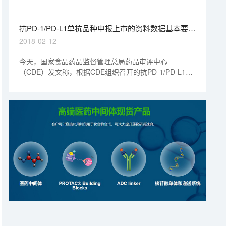
过程中更顺利的拿到临床批件，推动研发进程。
抗PD-1/PD-L1单抗品种申报上市的资料数据基本要求
发布
2018-02-12
今天，国家食品药品监督管理总局药品审评中心
（CDE）发文称，根据CDE组织召开的抗PD-1/PD-L1单
抗申报资料要求专题研讨会上，与会企业、专家和CDE
审评团队讨论达成的共识，目前已形成了抗PD-1/PD-L1
单抗品种申报上市的资料数据基本要求，供此类药品的研
发和申报资料准备参考。