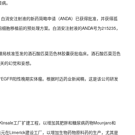
经病。
知，白消安注射液的新药简略申请（ANDA）已获得批准，并获得孤
胞移植前的预处理方案。白消安注射液的ANDA号为215235，
管理局核准签发的酒石酸匹莫范色林胶囊获批临床。酒石酸匹莫范色
相关的幻觉和妄想。
治疗EGFR阳性晚期实体瘤。根据时迈药业新闻稿，这是该公司研发
insale工厂扩建工程，以增加其肥胖和糖尿病药物Mounjaro和
美元在Limerick建设工厂，以增加生物药物原料药的生产，尤其是