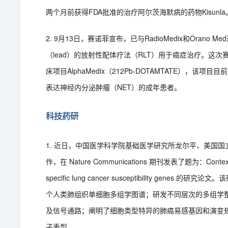
两个月前获得FDA批准的治疗阿尔茨海默病的药物Kisunl
2. 9月13日，赛诺菲宣布，已与RadioMedix和Ora
（lead）的放射性配体疗法（RLT）用于癌症治疗。这次赛诺菲
床项目AlphaMedix（212Pb-DOTAMTATE）
表达神经内分泌肿瘤（NET）的成年患者。
科技药研
1. 近日，中国医学科学院基础医学研究所龙尔平、美国国立卫生研究
作，在 Nature Communications 期刊发表了题为：Context-aware s
specific lung cancer susceptibility 
个人类肺组织单细胞多组学图谱；研发不同层次的多组学
及信号通路；阐明了细胞类型特异的肺癌易感基因和演变
子表型。