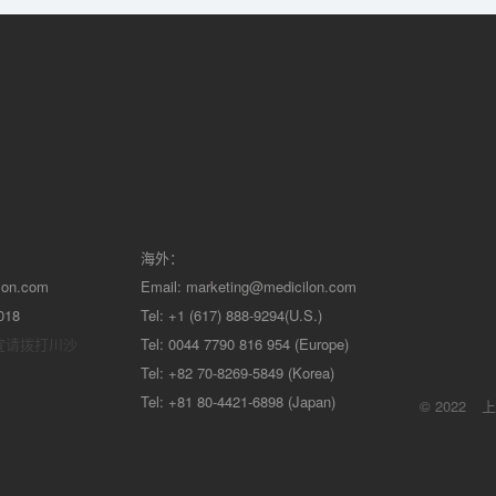
海外：
lon.com
Email:
marketing@medicilon.com
018
Tel: +1 (617) 888-9294(U.S.)
宜请拨打川沙
Tel: 0044 7790 816 954 (Europe)
Tel: +82 70-8269-5849 (Korea)
Tel: +81 80-4421-6898 (Japan)
© 2022
上