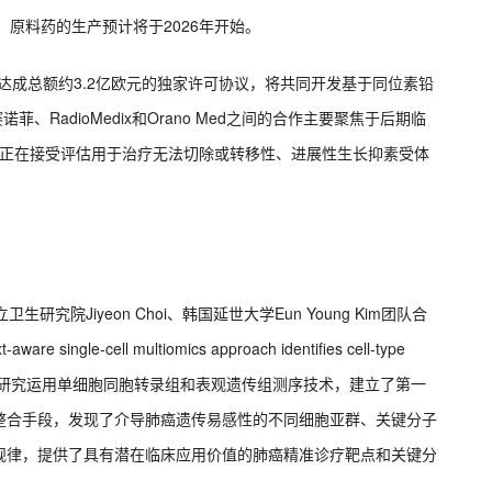
a。原料药的生产预计将于2026年开始。
no Med达成总额约3.2亿欧元的独家许可协议，将共同开发基于同位素铅
、RadioMedix和Orano Med之间的合作主要聚焦于后期临
，该项目目前正在接受评估用于治疗无法切除或转移性、进展性生长抑素受体
院Jiyeon Choi、韩国延世大学Eun Young Kim团队合
ingle-cell multiomics approach identifies cell-type
genes 的研究论文。该研究运用单细胞同胞转录组和表观遗传组测序技术，建立了第一
整合手段，发现了介导肺癌遗传易感性的不同细胞亚群、关键分子
规律，提供了具有潜在临床应用价值的肺癌精准诊疗靶点和关键分