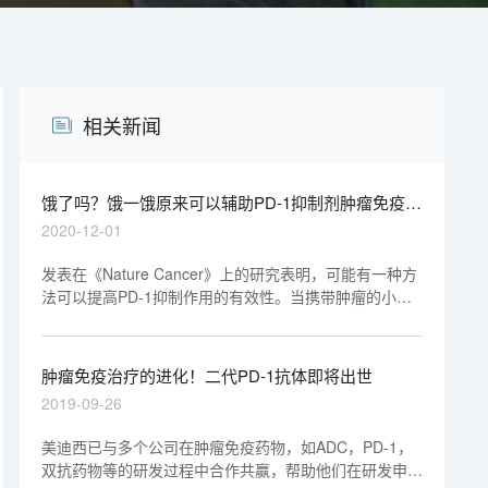
相关新闻
饿了吗？饿一饿原来可以辅助PD-1抑制剂肿瘤免疫治
疗
2020-12-01
发表在《Nature Cancer》上的研究表明，可能有一种方
法可以提高PD-1抑制作用的有效性。当携带肿瘤的小鼠
断断续续地停食时，PD-1抑制比单独使用任何一种治疗
在减少肿瘤生长方面更有效。研究人员将此效应与胰岛素
样生长因子（IGF-1）的水平联系起来，并发现抑制IGF-
肿瘤免疫治疗的进化！二代PD-1抗体即将出世
1还可有效减少肿瘤的生长。
2019-09-26
美迪西已与多个公司在肿瘤免疫药物，如ADC，PD-1，
双抗药物等的研发过程中合作共赢，帮助他们在研发申报