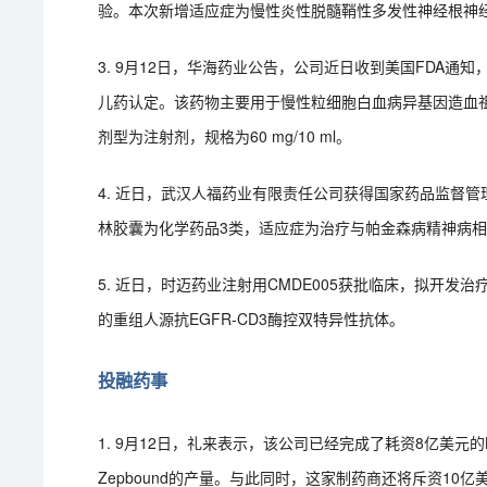
验。本次新增适应症为慢性炎性脱髓鞘性多发性神经根神
3. 9月12日，华海药业公告，公司近日收到美国FDA通
儿药认定。该药物主要用于慢性粒细胞白血病异基因造血祖细
剂型为注射剂，规格为60 mg/10 ml。
4. 近日，武汉人福药业有限责任公司获得国家药品监督
林胶囊为化学药品3类，适应症为治疗与帕金森病精神病
5. 近日，时迈药业注射用CMDE005获批临床，拟开发
的重组人源抗EGFR-CD3酶控双特异性抗体。
投融药事
1. 9月12日，礼来表示，该公司已经完成了耗资8亿美元的K
Zepbound的产量。与此同时，这家制药商还将斥资10亿