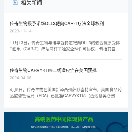
相关新闻
传奇生物授予诺华DLL3靶向CAR-T疗法全球权利
2023-11-14
11月13日，传奇生物与诺华就特定靶向DLL3的嵌合抗原受体
T细胞（CAR-T）疗法签订了独家全球许可协议，包括其自体
实体瘤CAR-T细胞疗法候选药物LB2102。诺华获得开发、制
造和商业化这些细胞疗法的全球独家权利，也可将其T-Charge
平台应用于LB2102的生产。
传奇生物CARVYKTI®二线适应症在美国获批
2024-04-06
4月5日，传奇生物在美国新泽西州萨默塞特宣布，美国食品药
品监督管理局（FDA）已批准CARVYKTI®（西达基奥仑赛，
cilta-cel）用于治疗复发或难治性多发性骨髓瘤（RRMM）患
者。CARVYKTI®是首个且唯一获批用于多发性骨髓瘤患者二
线治疗的B细胞成熟抗原 (BCMA) 靶向疗法，包括CAR-T疗
法、双特异性抗体和抗体药物偶联物（ADC）。