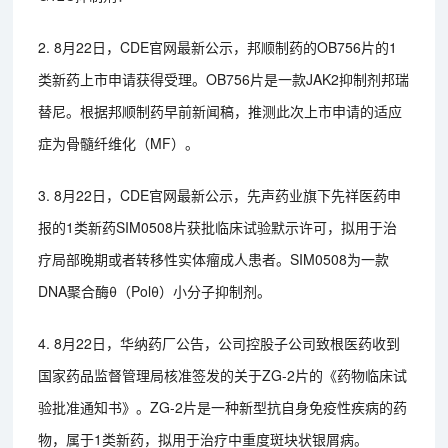
2. 8月22日，CDE官网最新公示，邦顺制药的OB756片的1
类新药上市申请获得受理。OB756片是一款JAK2抑制剂邦瑞
替尼。根据邦顺制药早前新闻稿，推测此次上市申请的适应
症为骨髓纤维化（MF）。
3. 8月22日，CDE官网最新公示，先声药业旗下先祥医药申
报的1类新药SIM0508片获批临床试验默示许可，拟用于治
疗局部晚期或者转移性实体瘤成人患者。SIM0508为一款
DNA聚合酶θ（Polθ）小分子抑制剂。
4. 8月22日，华纳药厂公告，公司控股子公司致根医药收到
国家药品监督管理局核准签发的关于ZG-2片的《药物临床试
验批准通知书》。ZG-2片是一种新型抗自身免疫性疾病的药
物，属于1类新药，拟用于治疗中重度斑块状银屑病。