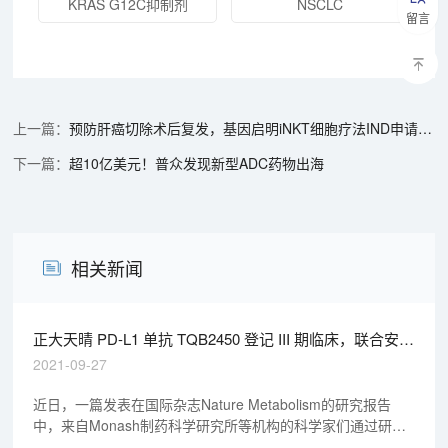
KRAS G12C抑制剂
NSCLC
留言
预防肝癌切除术后复发，基因启明iNKT细胞疗法IND申请获批
超10亿美元！普众发现新型ADC药物出海
相关新闻
正大天晴 PD-L1 单抗 TQB2450 登记 III 期临床，联合安罗
替尼一线治疗 NSCLC
2021-09-27
近日，一篇发表在国际杂志Nature Metabolism的研究报告
中，来自Monash制药科学研究所等机构的科学家们通过研究
首次发现，肠系膜（肠道）淋巴管功能异常或许是导致肥胖和