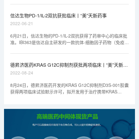
胰岛素抵抗的潜在原因，同时也是开发新型疗法的潜在靶点...
...
信达生物PD-1/IL-2双抗获批临床丨“美”天新药事
2022-06-21
6月21日，信达生物的PD-1/IL-2双抗获得了药审中心的临床批
准。IBI363是信达自主研发的一款抗体-细胞因子药物（免疫细
胞因子（Immunocytokine），适应症为晚期肿瘤。
德昇济医药KRAS G12C抑制剂获批两项临床丨“美”天新药
事
2022-08-24
8月24日，德昇济医药开发的KRAS G12C抑制剂D3S-001胶囊
获得两项临床试验默示许可，拟开发用于治疗携带KRAS
p.G12C突变的晚期实体瘤。D3S-001是德昇济医药首款在研
新药。