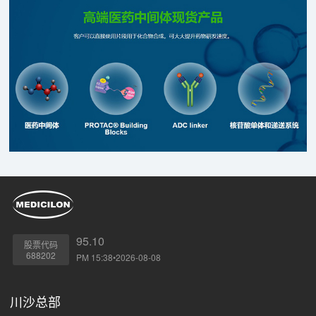
将为中国庞大的幽门螺杆菌感染人群提供"新武器"，开启"除
幽"新篇章，夯实胃癌一级预防防线。
95.10
股票代码
688202
PM 15:38•2026-08-08
川沙总部