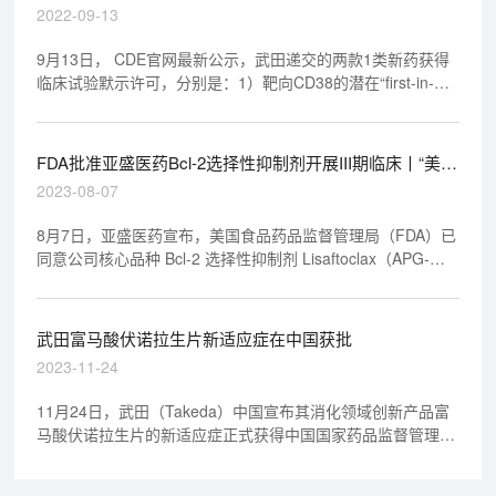
“美”天新药事
2022-09-13
9月13日， CDE官网最新公示，武田递交的两款1类新药获得
临床试验默示许可，分别是：1）靶向CD38的潜在“first-in-
class”免疫靶向减毒细胞因子modakafusp alfa注射液（TAK-
573），拟开发用于多发性骨髓瘤（MM）；2）SUMO抑制剂
TAK-981注射液，拟开发用于CD20阳性的复发/难治性非霍奇
FDA批准亚盛医药Bcl-2选择性抑制剂开展III期临床丨“美”
金淋巴瘤。
天新药事
2023-08-07
8月7日，亚盛医药宣布，美国食品药品监督管理局（FDA）已
同意公司核心品种 Bcl-2 选择性抑制剂 Lisaftoclax（APG-
2575）开展一项全球关键注册性 III 期临床研究，用于治疗既
往接受治疗的慢性淋巴细胞白血病（CLL）/ 小淋巴细胞淋巴
瘤 ( SLL ) 患者。
武田富马酸伏诺拉生片新适应症在中国获批
2023-11-24
11月24日，武田（Takeda）中国宣布其消化领域创新产品富
马酸伏诺拉生片的新适应症正式获得中国国家药品监督管理局
（NMPA）批准，用于与适当的抗生素联用以根除幽门螺杆
菌。武田新闻稿指出，以富马酸伏诺拉生片为基础的四联方案