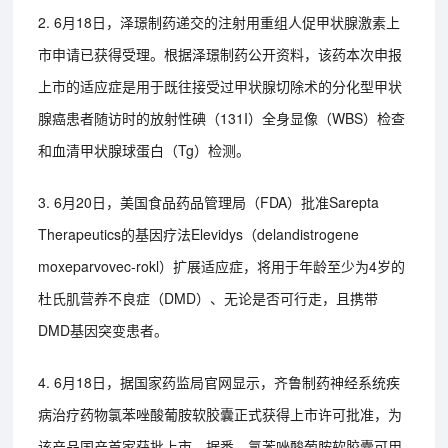
2. 6月18日，泽璟制药递交的注射用重组人促甲状腺激素上
市申请已获得受理。根据泽璟制药公开资料，该药本次申报
上市的适应症是用于既往接受过甲状腺切除术的分化型甲状
腺癌患者随访时的放射性碘（131I）全身显像（WBS）检查
和血清甲状腺球蛋白（Tg）检测。
3. 6月20日，美国食品药品管理局（FDA）批准Sarepta
Therapeutics的基因疗法Elevidys（delandistrogene
moxeparvovec-rokl）扩展适应症，将用于年龄至少为4岁的
杜氏肌营养不良症（DMD）、无论是否可行走，且携带
DMD基因突变患者。
4. 6月18日，据国家药监局官网显示，齐鲁制药神经系统疾
病治疗药物氯苯唑酸葡胺软胶囊正式获得上市许可批准，为
该产品国产首家获批上市。据悉，氯苯唑酸葡胺软胶囊可用