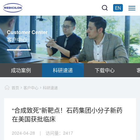
EN
Customer Center
客户中心
成功案例
科研速递
下载中心
首页
客户中心
科研速递
“合成致死”新靶点！石药集团小分子新药
在美国获批临床
2024-04-28
|
访问量：
2417