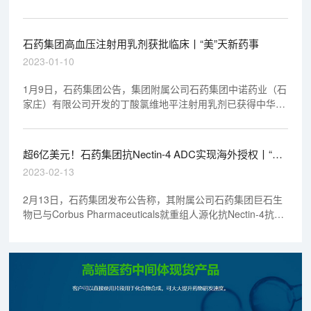
抗体偶联药物（ADC）SYSA1801在大中华地区（包括中国大
陆、香港、澳门及台湾地区）以外地区的开发及商业化订立独
家授权协议。
石药集团高血压注射用乳剂获批临床丨“美”天新药事
2023-01-10
1月9日，石药集团公告，集团附属公司石药集团中诺药业（石
家庄）有限公司开发的丁酸氯维地平注射用乳剂已获得中华人
民共和国国家药品监督管理局批准，可以在中国开展临床试
验。丁酸氯维地平是一种二氢吡啶类钙通道阻滞剂，适用于在
口服降压药不适用或无法取得满意疗效的情况下治疗高血压。
超6亿美元！石药集团抗Nectin-4 ADC实现海外授权丨“美”
天新药事
2023-02-13
2月13日，石药集团发布公告称，其附属公司石药集团巨石生
物已与Corbus Pharmaceuticals就重组人源化抗Nectin-4抗体
偶联药物（ADC）SYS6002在美国、欧盟、英国、加拿大、澳
大利亚、冰岛、列支敦士登、挪威及瑞士的开发及商业化订立
独家授权协议。