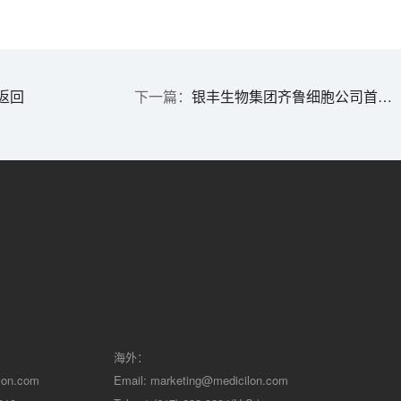
返回
银丰生物集团齐鲁细胞公司首款干细胞药物IND获批
海外：
lon.com
Email:
marketing@medicilon.com