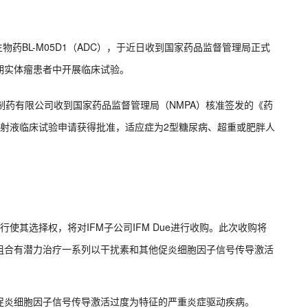
物药BL-M05D1（ADC），于近日收到国家药品监督管理局正式
期实体瘤患者中开展临床试验。
制药有限公司收到国家药品监督管理局（NMPA）核准签发的《药
5注射液临床试验申请获得批准，适应症为2型糖尿病、超重或肥胖人
rtis）已行使其选择权，将对IFM子公司IFM Due进行收购。此次收购将
利，该组合有潜力治疗一系列以干扰素和其他促炎细胞因子信号传导激活
促炎细胞因子信号传导激活过度为特征的严重炎症驱动疾病。