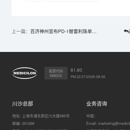
百济神州宣布PD-1替雷利珠单抗获FDA批准上市
81.80
股票代码
688202
PM 22:27•2026-08-06
川沙总部
业务咨询
地址: 上海市浦东新区川大路585号
中国：
邮编: 201299
Email:
marketing@medici