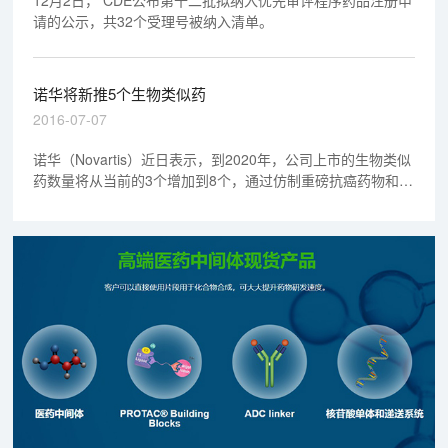
请的公示，共32个受理号被纳入清单。
诺华将新推5个生物类似药
2016-07-07
诺华（Novartis）近日表示，到2020年，公司上市的生物类似
药数量将从当前的3个增加到8个，通过仿制重磅抗癌药物和免
疫系统药物，从竞争公司手中抢夺数十亿美元的利润。