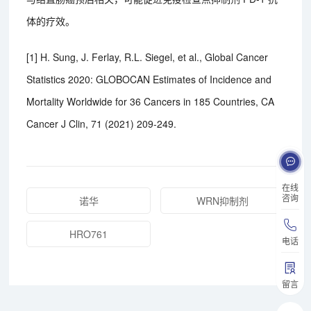
体的疗效。
[1] H. Sung, J. Ferlay, R.L. Siegel, et al., Global Cancer
Statistics 2020: GLOBOCAN Estimates of Incidence and
Mortality Worldwide for 36 Cancers in 185 Countries, CA
Cancer J Clin, 71 (2021) 209-249.
在线
咨询
诺华
WRN抑制剂
HRO761
电话
留言