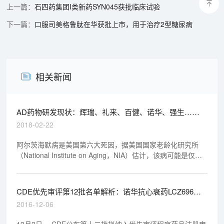
石四药集团I类新药SYN045获批临床试验
口服司美格鲁肽在华获批上市，用于治疗2型糖尿病
相关新闻
AD药物研发现状：辉瑞、礼来、百健、诺华、强生……
2018-02-22
阿尔茨海默病是美国第六大死因，据美国国家老龄化研究所
（National Institute on Aging，NIA）估计，该病可能是仅次
于心脏病和癌症的第三大最常见的死亡原因。
CDE优先审评第12批名单解析：诺华抗心衰药LCZ696入
围是最大亮点
2016-12-06
12月2日， CDE公布第十二批拟纳入优先审评程序药品注册申