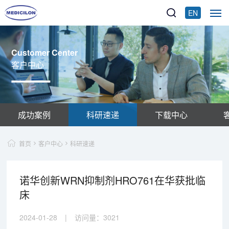
EN
Customer Center
客户中心
成功案例
科研速递
下载中心
首页
客户中心
科研速递
诺华创新WRN抑制剂HRO761在华获批临
床
2024-01-28
|
访问量：
3021