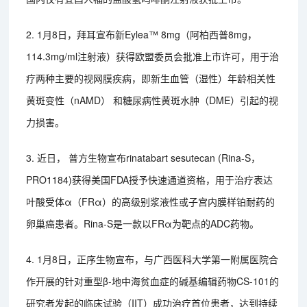
2. 1月8日，拜耳宣布新Eylea™ 8mg（阿柏西普8mg，
114.3mg/ml注射液）获得欧盟委员会批准上市许可，用于治
疗两种主要的视网膜疾病，即新生血管（湿性）年龄相关性
黄斑变性（nAMD） 和糖尿病性黄斑水肿（DME）引起的视
力损害。
3. 近日， 普方生物宣布rinatabart sesutecan (Rina-S，
PRO1184)获得美国FDA授予快速通道资格，用于治疗表达
叶酸受体α（FRα）的高级别浆液性或子宫内膜样铂耐药的
卵巢癌患者。Rina-S是一款以FRα为靶点的ADC药物。
4. 1月8日，正序生物宣布，与广西医科大学第一附属医院合
作开展的针对重型β-地中海贫血症的碱基编辑药物CS-101的
研究者发起的临床试验（IIT）成功治疗首位患者，达到持续