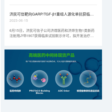
JYB1904项目成功获批。
济民可信靶向GARP/TGF-β1重组人源化单抗获临床
默示许可丨“美”天新药事
2023-06-15
6月15日，济民可信子公司济煜医药和济烨生物1类新药
注射用JYB1907获得临床试验默示许可，拟开发治疗晚
期恶性实体瘤。JYB1907是一款靶向GARP/TGF-β1重组
人源化单克隆抗体，此前已经在美国获批临床。