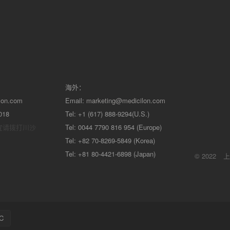
海外：
lon.com
Email:
marketing@medicilon.com
018
Tel: +1 (617) 888-9294(U.S.)
宜请拨打川沙
Tel: 0044 7790 816 954 (Europe)
Tel: +82 70-8269-5849 (Korea)
Tel: +81 80-4421-6898 (Japan)
© 2022
上
C