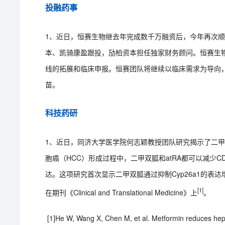
投融药事
1、近日，恒赛生物继去年完成数千万融资后，今年再次
本、凯骑康盈跟投，劢柏资本担任独家财务顾问。恒赛生
线的拓展和临床申报。恒赛团队将继续以临床需求为导向
苗。
科技药研
1、近日，同济大学医学院何志颖教授团队研究揭示了二甲双
胞癌（HCC）形成过程中，二甲双胍和atRA都可以减少C
达。这项研究首次显示二甲双胍通过抑制Cyp26a1的表达
[1]
在期刊《Clinical and Translational Medicine》上
。
[1]He W, Wang X, Chen M, et al. Metformin reduces he