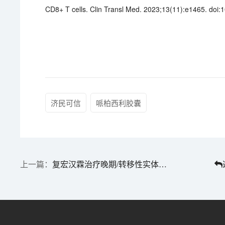
CD8+ T cells. Clin Transl Med. 2023;13(11):e1465. doi
济民可信
哌柏西利胶囊
复宏汉霖治疗晚期/转移性实体瘤的临床试验申请获FDA批准