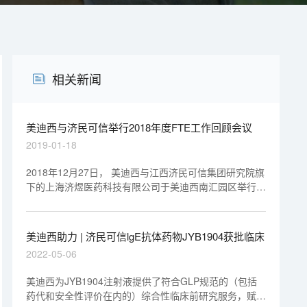
相关新闻
美迪西与济民可信举行2018年度FTE工作回顾会议
2019-01-18
2018年12月27日， 美迪西与江西济民可信集团研究院旗
下的上海济煜医药科技有限公司于美迪西南汇园区举行会
议，针对2018年的化学FTE工作进行年度回顾，同时为
了更加有力推动项目合作进度，进行了深层次沟通和交
流。
美迪西助力 | 济民可信lgE抗体药物JYB1904获批临床
2022-05-06
美迪西为JYB1904注射液提供了符合GLP规范的（包括
药代和安全性评价在内的）综合性临床前研究服务，赋能