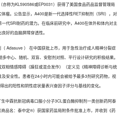
亦称为KL590586或EP0031）获得了美国食品药品监督管理局
体瘤。公告显示，A400是新一代选择性RET抑制剂（SRI），对
一代SRI耐药的潜力。在临床前研究中，A400在体外和体内对主
出良好的血脑屏障穿透性。
 Adasuve ） 在中国获批上市，用于急性治疗成人精神分裂症
II期多中心、随机、双盲、安慰剂对照、平行设计研究的积极结果。
裂症或双相情感障碍（躁狂或混合发作）（定义见《精神障碍诊断与统
及安全性。患者在24小时内可能会被给予最多3剂研究药物，视
时得出的阳性和阴性症状量表兴奋因子评分与基线的变化。
广生中霖抗新冠病毒口服小分子3CL蛋白酶抑制剂一类创新药阿泰
包装（商品名：泰中定®）获国家药监局附条件批准上市，并收到《药