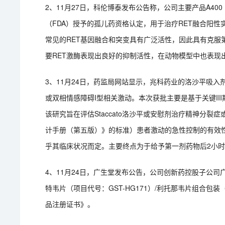
2、11月27日，科伦博泰发布公告称，公司主要产品A400（
（FDA）授予的孤儿药资格认定，用于治疗RET融合阳性实
常见的RET基因融合和突变具有广泛活性，因此具有克服第
要RET激酶表现出良好的抑制活性，在动物模型中也表现
3、11月24日，药监局网站显示，兆科药业的洛沙平吸入剂（
或双相情感障碍I型相关激动。本次获批主要是基于关键I
该研究旨在评估Staccato洛沙平或安慰剂治疗精神分
计手册（第五版）》的标准）患者激动的急性控制的有效性
乎其临床状况而定。主要终点为于给予第一剂药物后2小
4、11月24日，广生堂发布公告，公司创新药控股子公司
特韦片（项目代号：GST-HG171）/利托那韦片组合
品注册证书》。