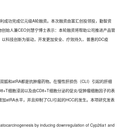
顺利成功完成亿元级A轮融资。本次融资由富汇创投领投，勤智资
物创始人兼CEO刘慧宁博士表示：本轮融资将帮助公司推进产品管
，以科技创新为驱动，开发更加安全、疗效持久、普惠的DC疫
胍和atRA都是抗肿瘤药物。在慢性肝损伤（CLI）引起的肝细
D8+T细胞浸润以及由CD8+T细胞分泌的促炎/促肿瘤细胞因子的表
增加atRA水平，并且抑制了CLI引起的HCC的发生。本项研究发表
patocarcinogenesis by inducing downregulation of Cyp26a1 and