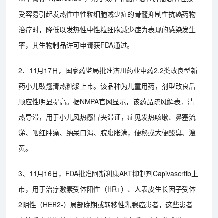
受容易引起发热性中性粒细胞减少症的骨髓抑制性抗癌药物
治疗时，降低以发热性中性粒细胞减少症为表现的感染发生
率，其生物制品许可申请获FDA通过。
2、11月17日，国家药监局批准济川药业中药2.2类改良型新
药小儿豉翘清热糖浆上市。该品种为儿童用药，剂型改良后
顺应性明显提高。据NMPA官网显示，该药品疏风解表，清
热导滞，用于小儿风热感冒夹滞证，症见发热咳嗽、鼻塞流
涕、咽红肿痛、纳呆口渴、脘腹胀满，便秘或大便酸臭、溲
黄。
3、11月16日，FDA批准阿斯利康AKT抑制剂Capivasertib上
市，用于治疗激素受体阳性（HR+）、人表皮生长因子受体
2阴性（HER2-）局部晚期或转移性乳腺癌患者，这些患者