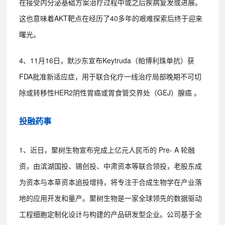
在接受内分泌基础方案治疗过程中或之后疾病复发或进展。
这也意味着AKT靶点在经历了40多年的艰难探索后终于迎来
曙光。
4、11月16日，默沙东宣布Keytruda（帕博利珠单抗）获
FDA批准新适应症，用于联合化疗一线治疗局部晚期不可切
除或转移性HER2阴性胃癌或胃食管交界处（GEJ）腺癌 。
投融药事
1、近日，聚树生物宣布完成上亿元人民币的 Pre- A 轮融
资，由滨湖国投、锡创投、中肃资本等联合领投，老股东成
为资本与本草资本追投增持，将专注于合成生物学在产业落
地的应用开发和量产。聚树生物是一家全球领先的数据驱动
工程细胞定制化设计与构建的产品研发型企业。公司基于全