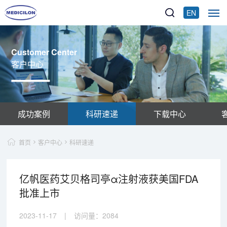
EN
Customer Center
客户中心
成功案例
科研速递
下载中心
首页
客户中心
科研速递
亿帆医药艾贝格司亭α注射液获美国FDA
批准上市
2023-11-17
|
访问量：
2084