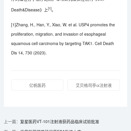
[1]
Death&Disease》上
。
[1]Zhang, H., Han, Y., Xiao, W. et al. USP4 promotes the
proliferation, migration, and invasion of esophageal
squamous cell carcinoma by targeting TAK1. Cell Death
Dis 14, 730 (2023).
亿帆医药
艾贝格司亭α注射液
复星医药VT-101注射液获药品临床试验批准