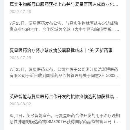
真实生物新冠口服药获批上市并与复星医药达成商业化合
作丨“美”天新药事
2022-07-26
7月25日，复星医药发布公告，与真实生物就阿兹夫定达成独
家商业化的合作，合作区域为全球（大中华区和除俄罗斯、乌
克兰、巴西及其他南美洲国家和地区的全球地区）。根据协
议，复星医药于协议签署生效后5日内，支付1亿元人民币，就
大中华区合作应于尽调评估的7日内支付3.995亿元人民币，就
复星医药治疗肾小球疾病胶囊获批临床丨“美”天新药事
大中华区外的全球（除俄罗斯、乌克兰、巴西及其他南美洲国
2023-07-25
家和地区）合作应于尽调评估并签订补充协议的10日内支付3
亿元人民币。
7月25日，复星医药公布，公司控股子公司浙江星浩澎博医药
有限公司于近日收到国家药品监督管理局关于同意XH-S003胶
囊用于治疗IgA肾病等补体异常激活相关的肾小球疾病的临床
试验批准。
英矽智能与复星医药合作开发的抗肿瘤候选药物获批临床
丨“美”天新药事
2023-08-02
8月1日，英矽智能宣布，与复星医药合作开发的用于治疗晚期
恶性肿瘤的候选药物ISM8207已获得国家药品监督管理局（国
家药监局）临床试验默示许可，拟于条件具备后于中国境内开