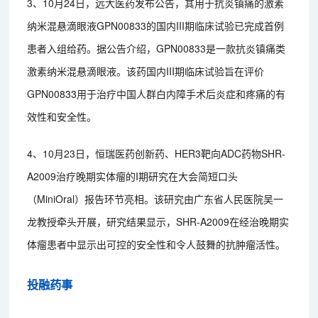
3、10月24日，远大医药发布公告，其用于抗炎镇痛的激素
纳米混悬滴眼液GPN00833的国内III期临床试验已完成首例
患者入组给药。据公告介绍，GPN00833是一款抗炎镇痛类
激素纳米混悬滴眼液。该药国内III期临床试验旨在评价
GPN00833用于治疗中国人群白内障手术后炎症和疼痛的有
效性和安全性。
4、10月23日，恒瑞医药创新药、HER3靶向ADC药物SHR-
A2009治疗晚期实体瘤的I期研究在大会简短口头
（MiniOral）报告环节亮相。该研究由广东省人民医院吴一
龙教授牵头开展，研究结果显示，SHR-A2009在经治晚期实
体瘤患者中显示出可控的安全性和令人鼓舞的抗肿瘤活性。
投融药事