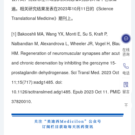
遍。相关研究结果发表在2023年10月11日的《Science
Translational Medicine》期刊上。
[1] Bakooshli MA, Wang YX, Monti E, Su S, Kraft P,
Nalbandian M, Alexandrova L, Wheeler JR, Vogel H, Blau
在线
HM. Regeneration of neuromuscular synapses after acute
咨询
and chronic denervation by inhibiting the gerozyme 15-
prostaglandin dehydrogenase. Sci Transl Med. 2023 Oct
电话
11;15(717):eadg1485. doi:
10.1126/scitranslmed.adg1485. Epub 2023 Oct 11. PMID:
留言
37820010.