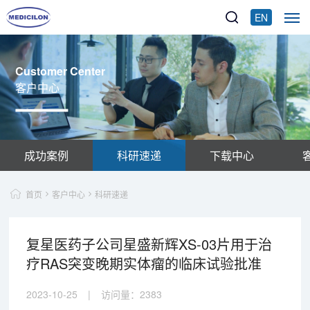
EN
Customer Center
客户中心
成功案例
科研速递
下载中心
首页
客户中心
科研速递
复星医药子公司星盛新辉XS-03片用于治
疗RAS突变晚期实体瘤的临床试验批准
2023-10-25
|
访问量：
2383