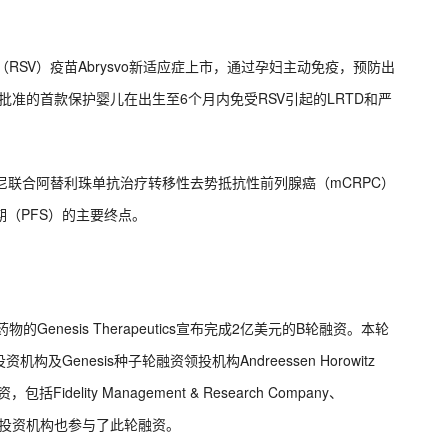
（RSV）疫苗Abrysvo新适应症上市，通过孕妇主动免疫，预防出
批准的首款保护婴儿在出生至6个月内免受RSV引起的LRTD和严
布卡博替尼联合阿替利珠单抗治疗转移性去势抵抗性前列腺癌（mCRPC）
存期（PFS）的主要终点。
enesis Therapeutics宣布完成2亿美元的B轮融资。本轮
enesis种子轮融资领投机构Andreessen Horowitz
Fidelity Management & Research Company、
家现有投资机构也参与了此轮融资。