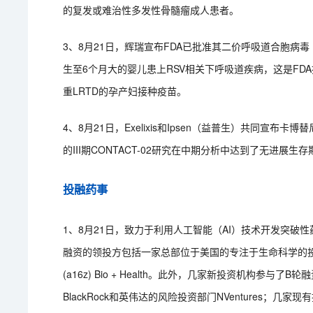
的复发或难治性多发性骨髓瘤成人患者。
3、8月21日，辉瑞宣布FDA已批准其二价呼吸道合胞病毒
生至6个月大的婴儿患上RSV相关下呼吸道疾病，这是FDA
重LRTD的孕产妇接种疫苗。
4、8月21日，Exelixis和Ipsen（益普生）共同宣
的III期CONTACT-02研究在中期分析中达到了无进展生
投融药事
1、8月21日，致力于利用人工智能（AI）技术开发突破性药物的G
融资的领投方包括一家总部位于美国的专注于生命科学的投资机构及G
(a16z) Bio + Health。此外，几家新投资机构参与了B轮融资，包括
BlackRock和英伟达的风险投资部门NVentures；几