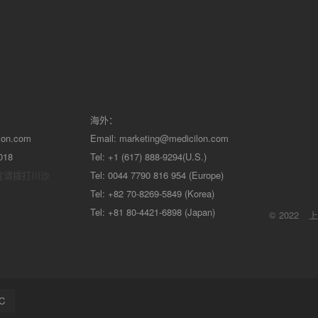
海外：
lon.com
Email:
marketing@medicilon.com
018
Tel: +1 (617) 888-9294(U.S.)
宜请拨打川沙
Tel: 0044 7790 816 954 (Europe)
Tel: +82 70-8269-5849 (Korea)
Tel: +81 80-4421-6898 (Japan)
© 2022
上
C