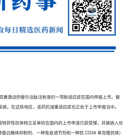
/GIPR 双重激动剂替尔泊肽注射液的一项新适应症在国内申报上市。替
糖尿病，在这些地区，该药的减重适应症也正处于上市申报当中。
× CD3 双特异性抗体特立妥单抗在国内的上市申请已获受理，并被纳入优
蛋白酶体抑制剂、一种免疫调节剂和一种抗 CD38 单克隆抗体）