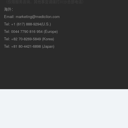
（仅限服务咨询，其他事宜请拨打川沙
总部电话）
海外：
Email:
marketing@medicilon.com
Tel: +1 (617) 888-9294(U.S.)
Tel: 0044 7790 816 954 (Europe)
Tel: +82 70-8269-5849 (Korea)
Tel: +81 80-4421-6898 (Japan)
© 2022
上海美迪西生物医药股份有限公司
保留所有权利
沪ICP备
10216606号-3
沪公网安备 31011502012909号
|
网站地图
技术支持：集锦科技