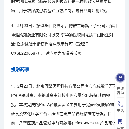
的甘精胰岛素（商品名为长秀霖）是一种长效胰岛素类似
物，用于糖尿病患者基础血糖控制，每日只需注射1次。
4、2月23日，据CDE官网显示，博雅生命旗下子公司，深圳
博雅感知药业有限公司提交的"华通氏胶间充质干细胞注射
液"临床试验申请获得临床默示许可（受理号：
CXSL2200587）。适应症为膝骨关节炎。
投融药事
1、2月23日，北京丹擎医药科技有限公司宣布完成数千万元
在线
咨询
Pre-A轮融资，本轮融资由红杉中国和夏尔巴投资共同领
投。本次完成的Pre-A轮融资资金主要用于完善公司的药物
电话
研发及转化医学平台，推进在研产品管线临床前研发。目
前，丹擎医药产品管线中前两款潜在“first-in-class”产品预计
留言