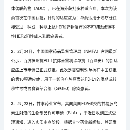
体偶联药物（ADC），已在海外获批多种适应症。本次为该
药首次在中国获批，针对的适应症为：单药适用于治疗既往
接受过一种或一种以上抗HER2药物治疗的不可切除或转移
性HER2阳性成人乳腺癌患者。
2、2月24日，中国国家药品监督管理局（NMPA）官网最新
公示，百济神州抗PD-1抗体替雷利珠单抗（百泽安）的新适
应症上市申请已正式获批。此次是替雷利珠单抗在中国获批
的第10项适应症，用于一线治疗肿瘤表达PD-L1的晚期或转
移性胃或胃食管结合部（G/GEJ）腺癌患者。
3、2月23日，甘李药业宣布，其向美国FDA递交的甘精胰岛
素注射液的生物制品许可申请（BLA），于近日收到正式受
理通知，进入实质审查阶段。根据甘李药业新闻稿，其研发