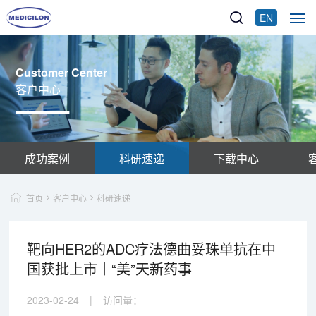
EN
Customer Center
客户中心
成功案例
科研速递
下载中心
首页
客户中心
科研速递
靶向HER2的ADC疗法德曲妥珠单抗在中
国获批上市丨“美”天新药事
2023-02-24
|
访问量：