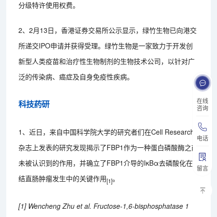
分级特许使用权费。
2、2月13日，香港证券交易所公示显示，绿竹生物已向港交
所递交IPO申请并获得受理。绿竹生物是一家致力于开发创
新型人类疫苗和治疗性生物制剂的生物技术公司，以针对广
泛的传染病、癌症及自身免疫性疾病。
在线
科技药研
咨询
1、近日，来自中国科学院大学的研究者们在Cell Research
电话
杂志上发表的研究发现揭示了FBP1作为一种蛋白磷酸酶之前
未被认识到的作用，并确立了FBP1介导的IκBα去磷酸化在
留言
结直肠肿瘤发生中的关键作用
。
[1]
[1] Wencheng Zhu et al. Fructose-1,6-bisphosphatase 1