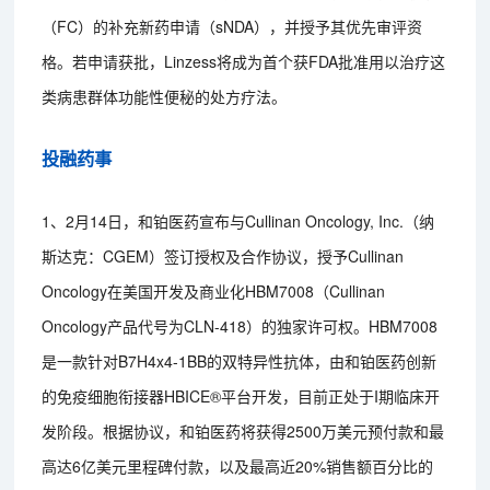
（FC）的补充新药申请（sNDA），并授予其优先审评资
格。若申请获批，Linzess将成为首个获FDA批准用以治疗这
类病患群体功能性便秘的处方疗法。
投融药事
1、2月14日，和铂医药宣布与Cullinan Oncology, Inc.（纳
斯达克：CGEM）签订授权及合作协议，授予Cullinan
Oncology在美国开发及商业化HBM7008（Cullinan
Oncology产品代号为CLN-418）的独家许可权。HBM7008
是一款针对B7H4x4-1BB的双特异性抗体，由和铂医药创新
的免疫细胞衔接器HBICE®平台开发，目前正处于I期临床开
发阶段。根据协议，和铂医药将获得2500万美元预付款和最
高达6亿美元里程碑付款，以及最高近20%销售额百分比的