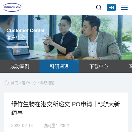
EN
Customer Center
客户中心
成功案例
科研速递
下载中心
首页
客户中心
科研速递
绿竹生物在港交所递交IPO申请丨“美”天新
药事
2023-02-14
|
访问量：
2302