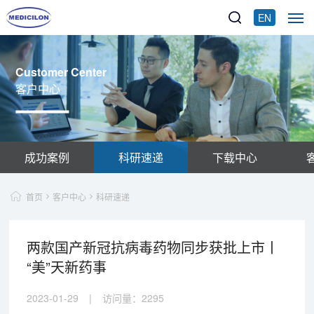
EN
Customer Center
客户中心
成功案例
科研速递
下载中心
首页
客户中心
科研速递
两款国产新冠抗病毒药物同步获批上市丨
“美”天新药事
2023-01-29
|
访问量：
2295