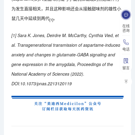
为发生直接相关，并且这种影响还会从接触甜味剂的雄性小
鼠几天中延续到两代
。
[1]
在线
咨询
[1] Sara K. Jones, Deirdre M. McCarthy, Cynthia Vied, et
al. Transgenerational transmission of aspartame-induced
电话
anxiety and changes in glutamate-GABA signaling and
gene expression in the amygdala, Proceedings of the
留言
National Academy of Sciences (2022).
DOI:10.1073/pnas.2213120119