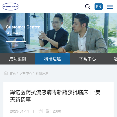
EN
Customer Center
客户中心
成功案例
科研速递
下载中心
首页
客户中心
科研速递
辉诺医药抗流感病毒新药获批临床丨“美”
天新药事
2023-01-11
|
访问量：
2390