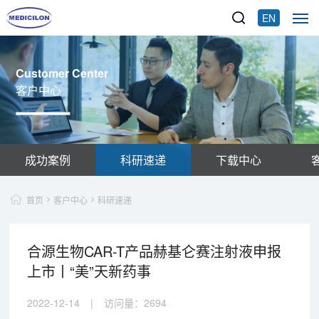
EN
Customer Center
客户中心
成功案例
科研速递
下载中心
首页
客户中心
科研速递
合源生物CAR-T产品赫基仑赛注射液申报
上市丨“美”天新药事
2022-12-14
|
访问量：
2694