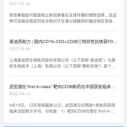
实验中已初获成效
2021-02-23
新型鼻脂肽可能是阻止新冠病毒在全球传播的理想选择，且这
种可运输且稳定的化合物对于在难以接触到的偏远地区低收入
人群尤其关键，这项研究近日发表在《Science》杂志上。
美迪西助力 | 国内CD19×CD3×CD28三特异性抗体获FDA
默示许可
2022-06-06
上海美迪西生物医药股份有限公司（以下简称“美迪西”）为惠
和生物技术（上海）有限公司（以下简称"惠和生物"）首个靶
向CD19/CD3/CD28的三特异性抗体CC312提供了符合GLP规
范的（包括药代和安全性评价在内的）综合性临床前研究服
务，以合规、高效、高质的服务助力其顺利获批。
武田潜在“first-in-class” 靶向CD38新药在中国获批临床丨
“美”天新药事
2022-09-13
9月13日， CDE官网最新公示，武田递交的两款1类新药获得
临床试验默示许可，分别是：1）靶向CD38的潜在“first-in-
class”免疫靶向减毒细胞因子modakafusp alfa注射液（TAK-
573），拟开发用于多发性骨髓瘤（MM）；2）SUMO抑制剂