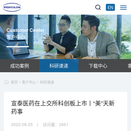
EN
Customer Center
客户中心
成功案例
科研速递
下载中心
首页
客户中心
科研速递
宣泰医药在上交所科创板上市丨“美”天新
药事
2022-08-25
|
访问量：
2661