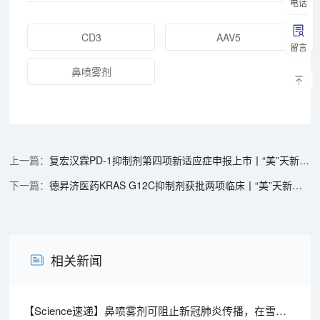
电话
CD3
AAV5
留言
鼻喷雾剂
复宏汉霖PD-1抑制剂第四项新适应症申报上市丨“美”天新药事
德昇济医药KRAS G12C抑制剂获批两项临床丨“美”天新药事
相关新闻
【Science速递】鼻喷雾剂可阻止新冠肺炎传播，在雪貂