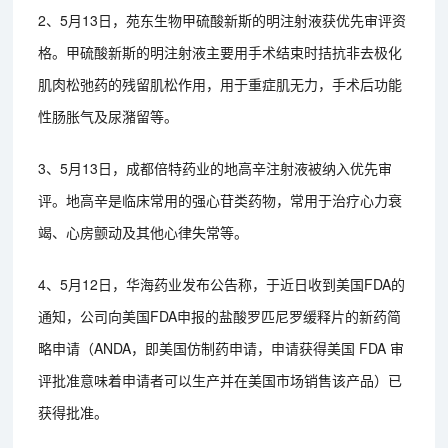
2、5月13日，苑东生物甲硫酸新斯的明注射液获优先审评资
格。甲硫酸新斯的明注射液主要用手术结束时拮抗非去极化
肌肉松弛药的残留肌松作用，用于重症肌无力，手术后功能
性肠胀气及尿潴留等。
3、5月13日，成都倍特药业的地高辛注射液被纳入优先审
评。地高辛是临床常用的强心苷类药物，常用于治疗心力衰
竭、心房颤动及其他心律失常等。
4、5月12日，华海药业发布公告称，于近日收到美国FDA的
通知，公司向美国FDA申报的盐酸罗匹尼罗缓释片的新药简
略申请（ANDA，即美国仿制药申请，申请获得美国 FDA 审
评批准意味着申请者可以生产并在美国市场销售该产品）已
获得批准。