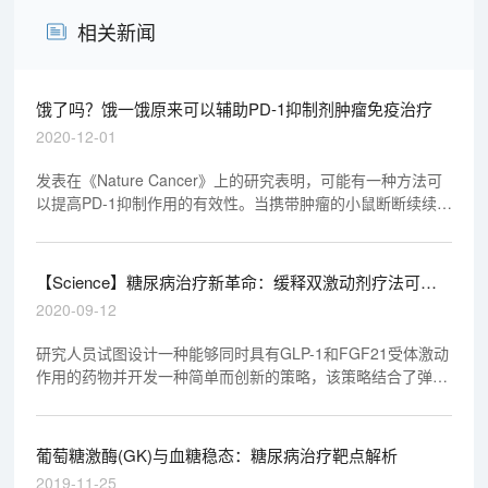
相关新闻
饿了吗？饿一饿原来可以辅助PD-1抑制剂肿瘤免疫治疗
2020-12-01
发表在《Nature Cancer》上的研究表明，可能有一种方法可
以提高PD-1抑制作用的有效性。当携带肿瘤的小鼠断断续续地
停食时，PD-1抑制比单独使用任何一种治疗在减少肿瘤生长方
面更有效。研究人员将此效应与胰岛素样生长因子（IGF-1）
的水平联系起来，并发现抑制IGF-1还可有效减少肿瘤的生
【Science】糖尿病治疗新革命：缓释双激动剂疗法可治
长。
疗高血糖和肥胖症
2020-09-12
研究人员试图设计一种能够同时具有GLP-1和FGF21受体激动
作用的药物并开发一种简单而创新的策略，该策略结合了弹性
蛋白样多肽（ELP）作为GLP-1和FGF21之间的灵活连接体。
葡萄糖激酶(GK)与血糖稳态：糖尿病治疗靶点解析
2019-11-25