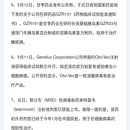
5、5月12日，甘李药业发布公告称，于近日收到国家药监局
下发的关于公司在研药品GZR101《药物临床试验批准通知
书》，GZR101是甘李药业在研的长效基础胰岛素GZR33与
速效门冬胰岛素混合制成的双胰岛素复方制剂，拟用于治疗
糖尿病。
6、5月11日，Genelux Corporation公司申报的Olvi-Vec注射
液获得临床试验默示许可，拟定适应症为铂复发或铂难治小
细胞肺癌。公开资料显示，Olvi-Vec是一款溶瘤病毒免疫治
疗产品。
7、近日，默沙东（MSD）抗病毒新药来特莫韦
（letermovir）注射液剂型已获批上市。值得一提的是，该药
的片剂剂型已经于今年1月在中国获批，用于巨细胞病毒的
预防性治疗。