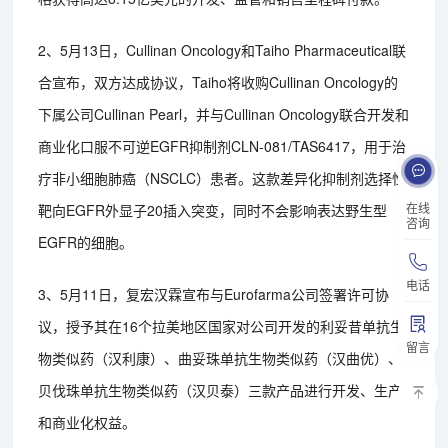
2、5月13日，Cullinan Oncology和Taiho Pharmaceutical联
合宣布，双方达成协议，Taiho将收购Cullinan Oncology的
下属公司Cullinan Pearl，并与Cullinan Oncology联合开发和
商业化口服不可逆EGFR抑制剂CLN-081/TAS6417，用于治
疗非小细胞肺癌（NSCLC）患者。这款差异化抑制剂选择性
在线
靶向EGFR外显子20插入突变，同时不会影响表达野生型
咨询
EGFR的细胞。
电话
3、5月11日，复宏汉霖宣布与Eurofarma公司签署许可协
议，授予其在16个拉美地区国家对公司开发的利妥昔单抗生
留言
物类似药（汉利康）、曲妥珠单抗生物类似药（汉曲优）、
贝伐珠单抗生物类似药（汉贝泰）三款产品进行开发、生产
和商业化权益。