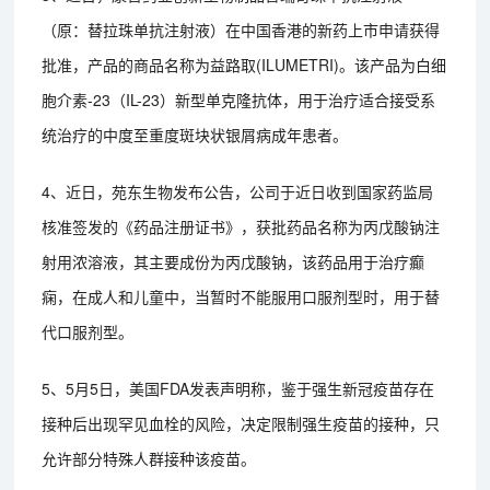
（原：替拉珠单抗注射液）在中国香港的新药上市申请获得
批准，产品的商品名称为益路取(ILUMETRI)。该产品为白细
胞介素-23（IL-23）新型单克隆抗体，用于治疗适合接受系
统治疗的中度至重度斑块状银屑病成年患者。
4、近日，苑东生物发布公告，公司于近日收到国家药监局
核准签发的《药品注册证书》，获批药品名称为丙戊酸钠注
射用浓溶液，其主要成份为丙戊酸钠，该药品用于治疗癫
痫，在成人和儿童中，当暂时不能服用口服剂型时，用于替
代口服剂型。
5、5月5日，美国FDA发表声明称，鉴于强生新冠疫苗存在
接种后出现罕见血栓的风险，决定限制强生疫苗的接种，只
允许部分特殊人群接种该疫苗。