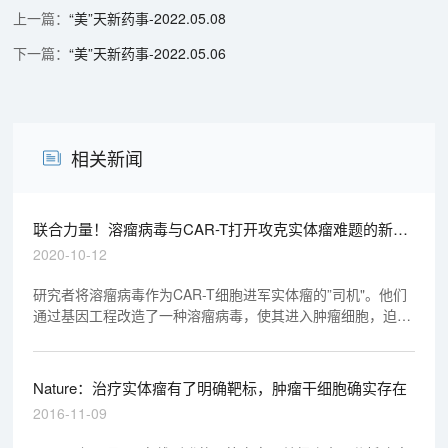
“美”天新药事-2022.05.08
“美”天新药事-2022.05.06
相关新闻
联合力量！溶瘤病毒与CAR-T打开攻克实体瘤难题的新思
路
2020-10-12
研究者将溶瘤病毒作为CAR-T细胞进军实体瘤的”司机"。他们
通过基因工程改造了一种溶瘤病毒，使其进入肿瘤细胞，迫使
细胞在表面表达截短的CD19（CD19t）。文中的实验显示，
这种溶瘤病毒（被称为OV19t）能在三阴性乳腺癌细胞系以及
胰腺癌、前列腺癌、卵巢癌和头颈癌、脑肿瘤细胞中起效。
Nature：治疗实体瘤有了明确靶标，肿瘤干细胞确实存在
2016-11-09