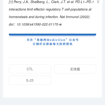
[1] Perry, J.A., Shallberg, L., Clark, J.T. et al. PD-L1–PD-1
interactions limit effector regulatory T cell populations at
homeostasis and during infection. Nat Immunol (2022).
doi：10.1038/s41590-022-01170-w
CTL
实体瘤
IL-23