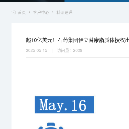
首页
客户中心
科研速递
超10亿美元！石药集团伊立替康脂质体授权出海
2025-05-15
|
访问量：
2029