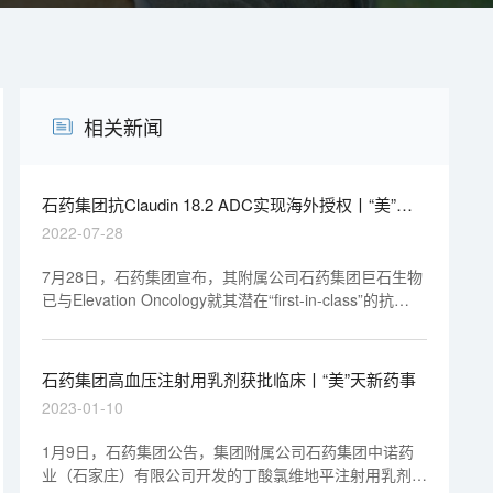
相关新闻
石药集团抗Claudin 18.2 ADC实现海外授权丨“美”天
新药事
2022-07-28
7月28日，石药集团宣布，其附属公司石药集团巨石生物
已与Elevation Oncology就其潜在“first-in-class”的抗
Claudin 18.2抗体偶联药物（ADC）SYSA1801在大中华
地区（包括中国大陆、香港、澳门及台湾地区）以外地区
的开发及商业化订立独家授权协议。
石药集团高血压注射用乳剂获批临床丨“美”天新药事
2023-01-10
1月9日，石药集团公告，集团附属公司石药集团中诺药
业（石家庄）有限公司开发的丁酸氯维地平注射用乳剂已