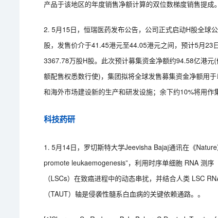
产品于该地区的年度销售净额计算的双位数梯度销售提成
2. 5月15日，恒瑞医药发布公告，公司正式启动H股全球公开
股，发售价介于41.45港元至44.05港元之间，预计5
3367.78万股H股。此次预计募集资金净额约94.58亿港元
额配售权悉数行使)，集团拟将全球发售募集资金净额用于
和海外市场建设新的生产和研发设施；余下约10%将用作
科技药研
1. 5月14日，罗切斯特大学Jeevisha Bajaj通讯在《Nature》发表论文“
promote leukaemogenesis”，利用时序单细胞 R
（LSCs）在致癌进程中的动态串扰，并结合人类 LSC RN
（TAUT）轴是侵袭性髓系白血病的关键依赖通路。。