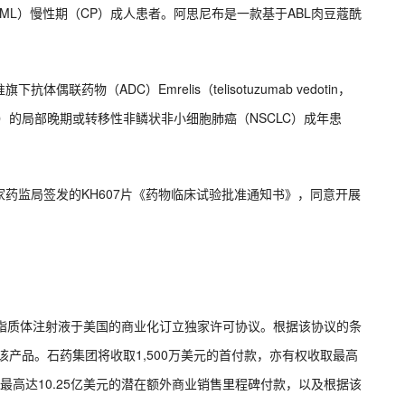
ML）慢性期（CP）成人患者。阿思尼布是一款基于ABL肉豆蔻酰
体偶联药物（ADC）Emrelis（telisotuzumab vedotin，
（OE）的局部晚期或转移性非鳞状非小细胞肺癌（NSCLC）成年患
收到国家药监局签发的KH607片《药物临床试验批准通知书》，同意开展
立替康脂质体注射液于美国的商业化订立独家许可协议。根据该协议的条
化该产品。石药集团将收取1,500万美元的首付款，亦有权收取最高
及最高达10.25亿美元的潜在额外商业销售里程碑付款，以及根据该