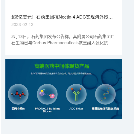
获得中华人民共和国国家药品监督管理局批准，可以在中
国开展临床试验。丁酸氯维地平是一种二氢吡啶类钙通道
阻滞剂，适用于在口服降压药不适用或无法取得满意疗效
超6亿美元！石药集团抗Nectin-4 ADC实现海外授权
的情况下治疗高血压。
丨“美”天新药事
2023-02-13
2月13日，石药集团发布公告称，其附属公司石药集团巨
石生物已与Corbus Pharmaceuticals就重组人源化抗
Nectin-4抗体偶联药物（ADC）SYS6002在美国、欧盟、
英国、加拿大、澳大利亚、冰岛、列支敦士登、挪威及瑞
士的开发及商业化订立独家授权协议。