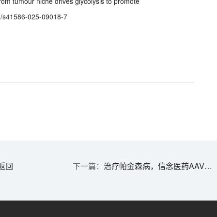
from tumour niche drives glycolysis to promote
38/s41586-025-09018-7
返回
治疗帕金森病，信念医药AAV基因疗法获批临床 | 1分钟药闻速览