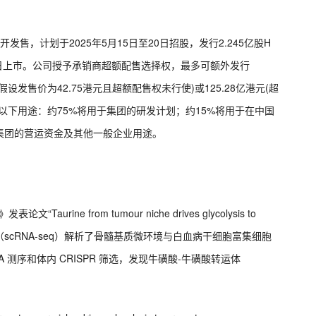
。
发售，计划于2025年5月15日至20日招股，发行2.245亿股H
月23日上市。公司授予承销商超额配售选择权，最多可额外发行
(假设发售价为42.75港元且超额配售权未行使)或125.28亿港元(超
以下用途：约75%将用于集团的研发计划；约15%将用于在中国
集团的营运资金及其他一般企业用途。
Taurine from tumour niche drives glycolysis to
NA 测序（scRNA-seq）解析了骨髓基质微环境与白血病干细胞富集细胞
A 测序和体内 CRISPR 筛选，发现牛磺酸-牛磺酸转运体