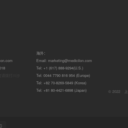
海外：
lon.com
Email:
marketing@medicilon.com
018
Tel: +1 (617) 888-9294(U.S.)
宜请拨打川沙
Tel: 0044 7790 816 954 (Europe)
Tel: +82 70-8269-5849 (Korea)
Tel: +81 80-4421-6898 (Japan)
© 2022
上
C