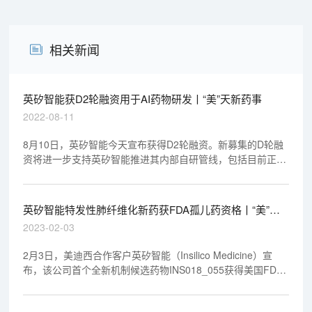
相关新闻
英矽智能获D2轮融资用于AI药物研发丨“美”天新药事
2022-08-11
8月10日，英矽智能今天宣布获得D2轮融资。新募集的D轮融
资将进一步支持英矽智能推进其内部自研管线，包括目前正在
新西兰和中国同步开展1期临床试验的领先项目，以及几个处
于IND-Enabling阶段的在研管线。所募集的资金也将用于英矽
智能关键性战略布局，包括进一步开发其端到端人工智能药物
英矽智能特发性肺纤维化新药获FDA孤儿药资格丨“美”天
研发平台Pharma.AI；推动全自动化的智能机器人药物研发实
新药事
2023-02-03
验室和机器人生物数据工厂的建设；及支持英矽智能在全球范
围内的区域中心建设。
2月3日，美迪西合作客户英矽智能（Insilico Medicine）宣
布，该公司首个全新机制候选药物INS018_055获得美国FDA
授予的孤儿药资格，拟开发用于治疗特发性肺纤维化。
INS018_055是一款具有全球首创潜力的小分子抑制剂。