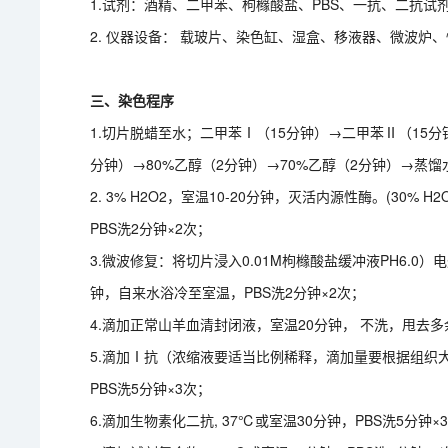
1.试剂：酒精、二甲苯、枸橼酸盐、PBS、一抗、二抗试
2. 仪器设备： 载玻片、染色缸、湿盒、移液器、微波炉
三、染色程序
1.切片脱蜡至水；二甲苯Ⅰ（15分钟）→二甲苯Ⅱ（15
分钟）→80%乙醇（2分钟）→70%乙醇（2分钟）→蒸馏
2. 3% H2O2，室温10-20分钟，灭活内源性酶。(30% 
PBS洗2分钟×2次；
3.微波修复：将切片浸入0.01M枸橼酸盐缓冲液PH6.0
钟，自来水浴冷至室温，PBS洗2分钟×2次；
4.滴加正常山羊血清封闭液，室温20分钟， 不洗，甩
5.滴加Ⅰ抗（浓缩液要适当比例稀释，滴加量要根据组织大小，
PBS洗5分钟×3次；
6.滴加生物素化二抗, 37℃或室温30分钟，PBS洗5分钟×