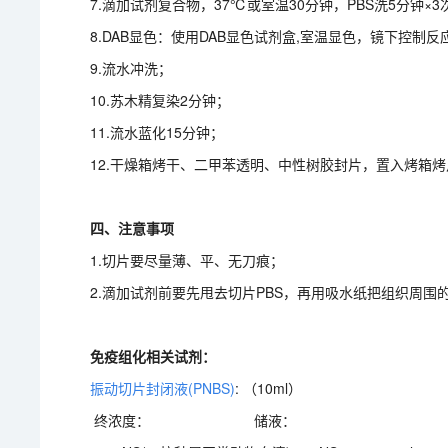
7.滴加试剂复合物，37℃或室温30分钟，PBS洗5分钟×3
8.DAB显色：使用DAB显色试剂盒,室温显色，镜下控制
9.流水冲洗；
10.苏木精复染2分钟；
11.流水蓝化15分钟；
12.干燥箱烤干、二甲苯透明、中性树胶封片，置入烤箱烤
四、注意事项
1.切片要尽量薄、平、无刀痕；
2.滴加试剂前要先甩去切片PBS，再用吸水纸把组织周
免疫组化相关试剂：
振动切片封闭液(PNBS)
: （10ml）
终浓度： 储液：