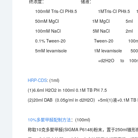
终浓度： 储液：
100mM Tris-Cl PH9.5 1MTris-Cl PH9.5 1
50mM MgCl 1M MgCl 5ml
100mM NaCl 5M NaCl 2ml
0.1% Tween-20 Tween-20 100m
5mM levamisole 1M levamisol
+d2H2O to 100m
HRP-CDS
: (1ml)
(1)6.6ml H2O2 in 100ml 0.1M TB PH 7.5
(2)20ml DAB（0.05g/ml in d2H2O）+5ml(1)液+0.1M TB 
10%多聚甲醛配制方法
：(100ml)
称取10克多聚甲醛(SIGMA P6148)粉末，置于250ml锥形瓶