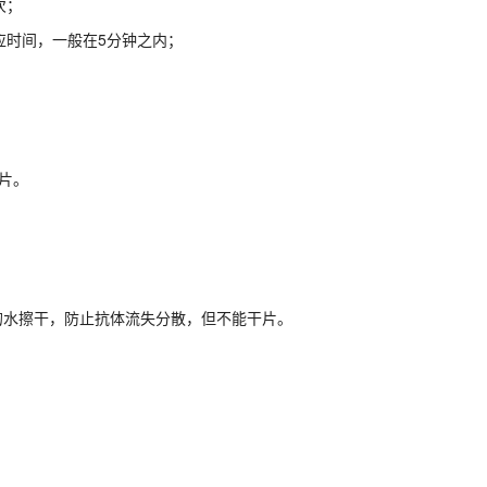
次；
反应时间，一般在5分钟之内；
片。
围的水擦干，防止抗体流失分散，但不能干片。