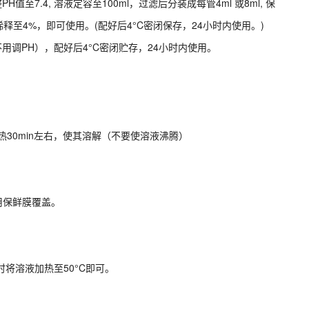
至7.4, 溶液定容至100ml，过滤后分装成每管4ml 或8ml, 保
S稀释至4%，即可使用。(配好后4°C密闭保存，24小时内使用。)
不用调PH），配好后4°C密闭贮存，24小时内使用。
5°C加热30min左右，使其溶解（不要使溶液沸腾）
用保鲜膜覆盖。
用时将溶液加热至50°C即可。