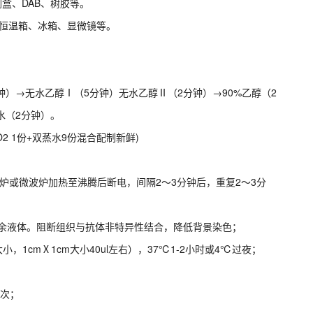
剂盒、DAB、树胶等。
、恒温箱、冰箱、显微镜等。
分钟）→无水乙醇Ⅰ（5分钟）无水乙醇Ⅱ（2分钟）→90%乙醇（2
水（2分钟）。
H2O2 1份+双蒸水9份混合配制新鲜)
）电炉或微波炉加热至沸腾后断电，间隔2～3分钟后，重复2～3分
去多余液体。阻断组织与抗体非特异性结合，降低背景染色；
1cmⅩ1cm大小40ul左右），37℃1-2小时或4℃过夜；
3次；