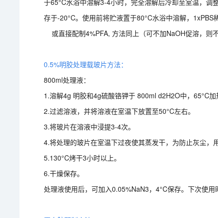
于65°C水浴中溶解3-4小时，完全溶解后冷却至室温，调整PH值
存于-20°C。使用前将贮液置于80°C水浴中溶解，1xPB
或直接配制4%PFA, 方法同上（可不加NaOH促溶，则
0.5%明胶处理载玻片方法：
800ml处理液：
1.溶解4g 明胶和4g硫酸铬钾于 800ml d2H2O中，6
2.过滤溶液，并将溶液在室温下放置至50°C左右。
3.将玻片在溶液中浸提3-4次。
4.将处理的玻片在室温下过夜使其蒸发干，为防止灰尘，
5.130°C烤干3小时以上。
6.干燥保存。
处理液使用后，可加入0.05%NaN3，4°C保存。下次使