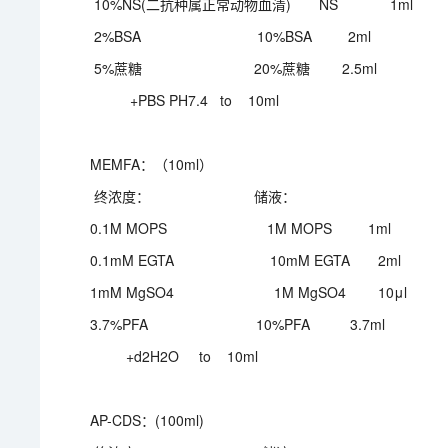
10%NS(二抗种属正常动物血清) NS 1ml
2%BSA 10%BSA 2ml
5%蔗糖 20%蔗糖 2.5ml
+PBS PH7.4 to 10ml
MEMFA：（10ml）
终浓度： 储液：
0.1M MOPS 1M MOPS 1ml
0.1mM EGTA 10mM EGTA 2ml
1mM MgSO4 1M MgSO4 10μl
3.7%PFA 10%PFA 3.7ml
+d2H2O to 10ml
AP-CDS：(100ml)