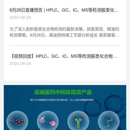
8月28日直播预告 | HPLC、GC、IC、MS等检测胺类化合
物的案例分享
2024-08-20
为了深入剖析胺类化合物检测的最新进展，探索高效、精准的
检测策略，8月28日，美迪西特邀工艺部分析组长 曾莉做客美
迪西云讲堂，为大家带来直播《HPLC、GC、IC、MS等检测
胺类化合物的典型案例分享》
【视频回放】HPLC、GC、IC、MS等检测胺类化合物的
案例分享
2024-08-29