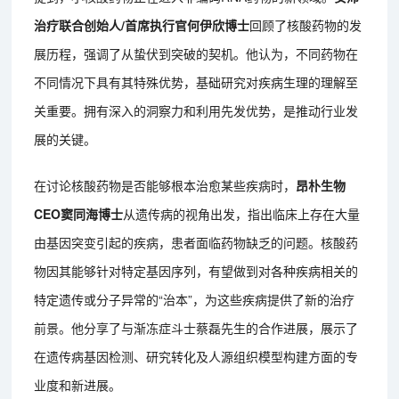
治疗联合创始人/首席执行官何伊欣博士
回顾了核酸药物的发
展历程，强调了从蛰伏到突破的契机。他认为，不同药物在
不同情况下具有其特殊优势，基础研究对疾病生理的理解至
关重要。拥有深入的洞察力和利用先发优势，是推动行业发
展的关键。
在讨论核酸药物是否能够根本治愈某些疾病时，
昂朴生物
CEO窦同海博士
从遗传病的视角出发，指出临床上存在大量
由基因突变引起的疾病，患者面临药物缺乏的问题。核酸药
物因其能够针对特定基因序列，有望做到对各种疾病相关的
特定遗传或分子异常的“治本”，为这些疾病提供了新的治疗
前景。他分享了与渐冻症斗士蔡磊先生的合作进展，展示了
在遗传病基因检测、研究转化及人源组织模型构建方面的专
业度和新进展。