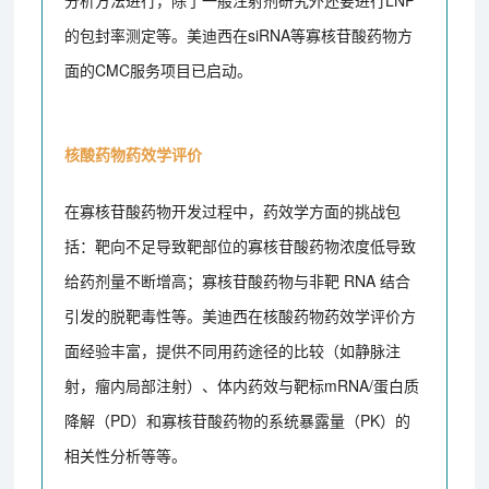
分析方法进行，除了一般注射剂研究外还要进行LNP
的包封率测定等。美迪西在siRNA等寡核苷酸药物方
面的CMC服务项目已启动。
核酸药物药效学评价
在寡核苷酸药物开发过程中，药效学方面的挑战包
括：靶向不足导致靶部位的寡核苷酸药物浓度低导致
给药剂量不断增高；寡核苷酸药物与非靶 RNA 结合
引发的脱靶毒性等。美迪西在核酸药物药效学评价方
面经验丰富，提供不同用药途径的比较（如静脉注
射，瘤内局部注射）、体内药效与靶标mRNA/蛋白质
降解（PD）和寡核苷酸药物的系统暴露量（PK）的
相关性分析等等。