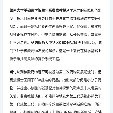
暨南大学基础医学院生化系费嘉教授
从学术界的前瞻视角出
发，指出目前投资者更倾向于关注化学修饰和递送方式等小
创新，而对于靶标的原创性创新兴趣不足。他强调，虽然原
创性靶标存在风险，但结合临床需求，从长远来看，其重要
性不容忽视。
圣诺医药大中华区CSO杨宪斌博士
则认为，我
们正处于核酸药物发展的起点，这是一个需要在科学基础上
勇于承担高风险的复杂系统工程。
当讨论到核酸药物是否可被视为第三次药物发展潮流时，杨
宪斌博士回顾了FDA批准的药品，指出大部分仍是小分子药
物，并提出小核酸的碱基配对和待探索的靶点是未来发展的
关键。费嘉教授谈到，不能简单地认为第三代药物必然优于
第一代或第二代，药物的疗效和数据才是判断的准绳。他还
提到，小核酸药物正在进入非编码RNA药物的新领域。
安沛