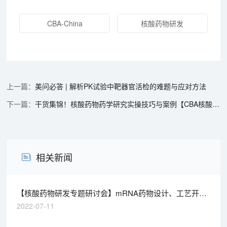
CBA-China
核酸药物研发
美问必答 | 解析PK试验中靶器官活检的难题与应对方法
干货集锦！核酸药物药学研究实操技巧与案例【CBA核酸论坛系列报道-2】
相关新闻
【核酸药物研发专题研讨会】mRNA药物设计、工艺开发
及质控简介
2022-07-11