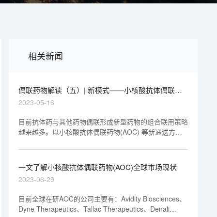
相关新闻
偶联药物解读（五）| 新模式——小核酸抗体偶联药
物(AOC)
2023-05-16
目前抗体药与其他药物偶联形成新型药物的组合联用策略
越来越多。以小核酸抗体偶联药物(AOC) 等新递送方法
吸引了人们的广泛关注,成为肝靶向外组织特异性递送的
有效开发手段｡
一文了解小核酸抗体偶联药物(AOC)全球市场现状
2023-06-29
目前全球在研AOC的公司主要有：Avidity Biosciences、
Dyne Therapeutics、Tallac Therapeutics、Denali