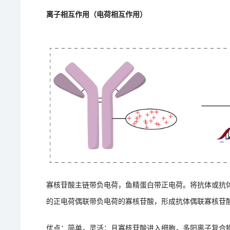
离子相互作用（电荷相互作用）
寡核苷酸主链带负电荷，鱼精蛋白带正电荷。将抗体或抗体片
的正电荷偶联带负电荷的寡核苷酸，形成抗体偶联寡核苷酸（antibody-
优点：简单，灵活；且寡核苷酸进入细胞，多阳离子复合