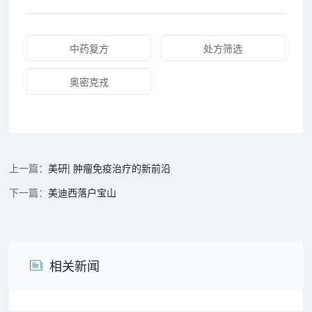
中药复方
处方筛选
奥密克戎
美研| 肿瘤免疫治疗的新前沿
美迪西落户宝山
相关新闻