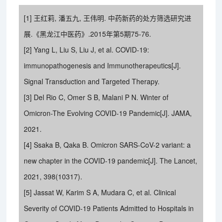
[1] 王红莉, 潘五九, 王伟明. 中药新药的处方筛选研究进
展.《黑龙江中医药》.2015年第5期75-76.
[2] Yang L, Liu S, Liu J, et al. COVID-19:
immunopathogenesis and Immunotherapeutics[J].
Signal Transduction and Targeted Therapy.
[3] Del Rio C, Omer S B, Malani P N. Winter of
Omicron-The Evolving COVID-19 Pandemic[J]. JAMA,
2021.
[4] Ssaka B, Qaka B. Omicron SARS-CoV-2 variant: a
new chapter in the COVID-19 pandemic[J]. The Lancet,
2021, 398(10317).
[5] Jassat W, Karim S A, Mudara C, et al. Clinical
Severity of COVID-19 Patients Admitted to Hospitals in