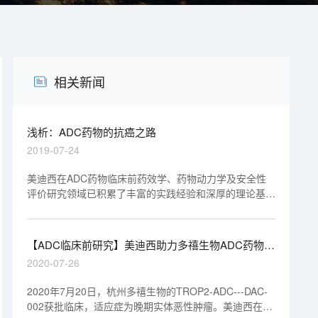
相关新闻
浅析：ADC药物的抗癌之路
2019-07-24
美迪西在ADC药物临床前药效学、药物动力学及安全性
评价研究领域已积累了丰富的实践经验和深厚的理论基
础。美迪西有幸参与了不少于4个ADC药物的临床前药效
学、药物动力学及安全性评价研究，其中3个ADC药物研
究资料已顺利通过NMPA和FDA审评，另外1个将在2019
【ADC临床前研究】美迪西助力多禧生物ADC药物获
年提交NMPA审评。
批临床
2020-07-26
2020年7月20日，杭州多禧生物的TROP2-ADC---DAC-
002获批临床，适应症为晚期实体恶性肿瘤。美迪西在多