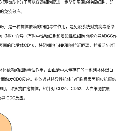
ADC 药物的小分子可以穿透细胞膜进一步杀伤周围的肿瘤细胞，即
体的免疫效应。
ed cytotoxicity）是一种抗体依赖的细胞毒性作用，是免疫系统对抗病毒感染
（NK）介导（有时中性粒细胞和嗜酸性粒细胞也能介导ADCC作
表面的Fc受体CD16，将靶细胞与NK细胞拉近距离，并激活NK细
xicity）是一种补体依赖的细胞毒性作用，由血清中大量存在的一系列补体蛋白
结构域结合而触发CDC反应。补体通过特异性抗体与细胞膜表面相应抗原结
。许多抗肿瘤抗体，如针对 CD20、CD52、人白细胞抗原
诱导 CDC反应。