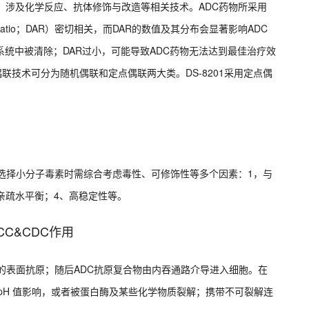
，涉及化学反应、抗体修饰与改造等相关技术。ADC药物所采用
y Ratio；DAR）密切相关，而DAR的数值及其分布会显著影响ADC
系统中被清除；DAR过小，可能导致ADC药物无法达到最佳治疗效
偶联技术可分为随机偶联和定点偶联两大类。DS-8201采用定点偶
选择小分子毒素时需综合考虑毒性、可修饰性等多个因素：1，与
亲疏水平衡；4、高稳定性等。
C&CDC作用
的表面抗原；随后ADC抗原复合物由内吞通路介导进入细胞。在
pH 值影响，或者被蛋白酶及某些化学物质裂解；携带不可裂解连