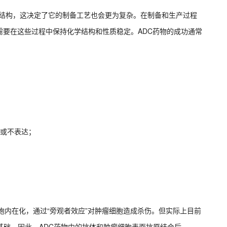
杂结构，这决定了它的制备工艺也会更为复杂。在制备和生产过程
需要在这些过程中保持化学结构和性质稳定。ADC药物的成功通常
：
达或不表达；
。
胞内在化，通过“旁观者效应”对肿瘤细胞造成杀伤。但实际上目前
基础。因此，ADC药物中的抗体和肿瘤细胞表面抗原结合后，