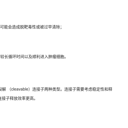
性可能会造成脱靶毒性或被过早清除；
有较长循环时间以及顺利进入肿瘤细胞。
和可裂解 （cleavable）连接子两种类型。连接子需要考虑稳定性和释
连接子释放效率更高。