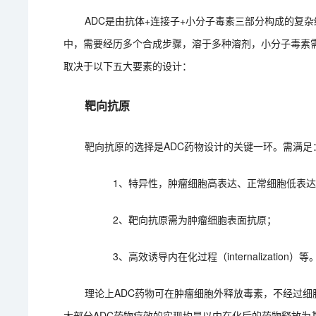
ADC是由抗体+连接子+小分子毒素三部分构成的复
中，需要经历多个合成步骤，溶于多种溶剂，小分子毒素
取决于以下五大要素的设计：
靶向抗原
靶向抗原的选择是ADC药物设计的关键一环。需满足
1、特异性，肿瘤细胞高表达、正常细胞低表
2、靶向抗原需为肿瘤细胞表面抗原；
3、高效诱导内在化过程（internalization）等
理论上ADC药物可在肿瘤细胞外释放毒素，不经过细
大部分ADC药物疗效的实现均是以内在化后的药物释放为