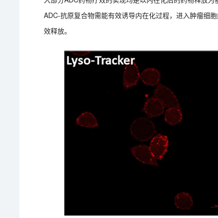
ADC-抗原复合物需能有效诱导内在化过程，进入肿瘤细
效释放。