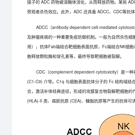
接子的 ADC 药物被溶酶体消化，从而释放药物。某些 
旁观者杀伤效应。此外，ADC 还具备 ADCC、CDC等抗
ADCC（antibody-dependent cell-mediat
及肿瘤疾病的一种重要免疫防御机制。一般为自然杀伤细胞
用），抗体Fab端结合靶细胞表面抗原，Fc端结合NK细胞
胞释放颗粒酶和穿孔素等，最终导致靶细胞被裂解。
CDC（complement dependent cytoto
(C1-C9) 介导。C1q 与细胞表面抗体分子的 Fc 
合，激活补体经典途径，形成的攻膜复合物裂解靶细胞的作用
(HLA)-II 类、癌胚抗原 (CEA)、糖脂抗原等产生的抗体可