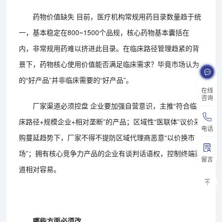
药物价值缺失 目前，医疗机构常规用药目录数量趋于统
一，基本稳定在800~1500个品规，核心药物基本囊括在
内，非常规用药难以挤进此目录。在临床路径管理趋紧的背
景下，药物核心使用价值能否满足临床需求？毕竟市场认为
的“好产品”并非临床需要的“好产品”。
在线
咨询
厂家渠道必须控盘 企业要加强自营意识，主推“符合临
床路径+规模企业+相对垄断”的产品；区域性“医联体”议价采
电话
购蔓延趋势下，厂家不得不提防区域代理商恶意“以价换市
场”；拥有核心竞争力产品的企业有谈判话语权，控制终端渠
留言
道相对容易。
哪些方面必须改