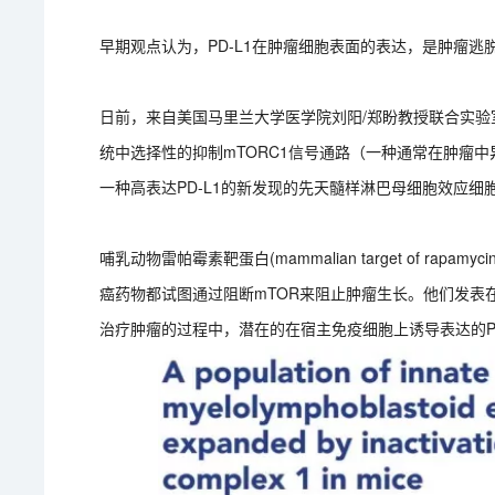
早期观点认为，PD-L1在肿瘤细胞表面的表达，是肿瘤
日前，来自美国马里兰大学医学院刘阳/郑盼教授联合实
统中选择性的抑制mTORC1信号通路（一种通常在肿瘤
一种高表达PD-L1的新发现的先天髓样淋巴母细胞效应细胞（innate my
哺乳动物雷帕霉素靶蛋白(mammalian target of ra
癌药物都试图通过阻断mTOR来阻止肿瘤生长。他们发表在
治疗肿瘤的过程中，潜在的在宿主免疫细胞上诱导表达的P