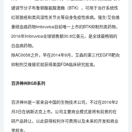
键调节分子布鲁顿酪氨酸激酶（BTK），可用于治疗系统性
红斑狼疮和类风湿性关节炎等自身免疫性疾病。强生/艾伯维
重磅血癌药物Imbruvica目前唯一上市的BTK抑制剂类药物，
2016年Imbruvica全球销售额30.8亿美元，是全球最畅销的
白血病药物。
除AC0058之外，早在2014年9月，艾森的第三代EGFR靶向
抑制剂艾维替尼就获得美国FDA临床研究批准。
百济神州
BGB系列
百济神州是一家来自中国的生物技术公司，不过在2016年2
月3日在纳斯达克上市。公司主要商业模式是将有前景的在
研产品转让，以此获得权利许可费用以及未来的开发和商业
里程金。