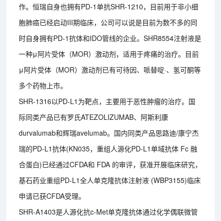
作。恒瑞自身也拥有PD-1单抗SHR-1210，目前用于非小细
胞肺癌已经启动III期临床，公司可以说是目前为数不多的同
时自身拥有PD-1抗体和IDO管线的企业。SHR8554注射液是
一种μ阿片受体（MOR）激动剂，适用于疼痛的治疗。目前
μ阿片受体（MOR）激动剂已有可待因、哌替啶·、氢可酮等
多个药物上市。
SHR-1316以PD-L1为靶点，主要用于恶性肿瘤的治疗。国
际同类产品已有罗氏ATEZOLIZUMAB、阿斯利康
durvalumab和辉瑞avelumab。国内同类产品思路迪/康宁杰
瑞的PD-L1抗体(KN035，重组人源化PD-L1单域抗体 Fc 融
合蛋白)已经通过CFDA和 FDA 的审评，获准开展临床研究，
基石药业重组PD-L1全人单克隆抗体注射液 (WBP3155)临床
申请已获CFDA受理。
SHR-A1403是人源化抗c-Met单克隆抗体通过化学偶联微管