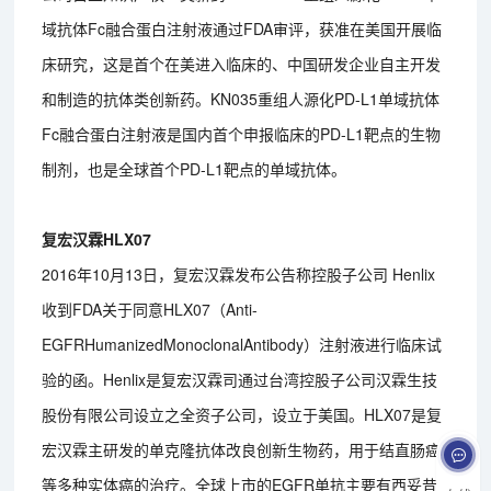
域抗体Fc融合蛋白注射液通过FDA审评，获准在美国开展临
床研究，这是首个在美进入临床的、中国研发企业自主开发
和制造的抗体类创新药。KN035重组人源化PD-L1单域抗体
Fc融合蛋白注射液是国内首个申报临床的PD-L1靶点的生物
制剂，也是全球首个PD-L1靶点的单域抗体。
复宏汉霖HLX07
2016年10月13日，复宏汉霖发布公告称控股子公司 Henlix
收到FDA关于同意HLX07（Anti-
EGFRHumanizedMonoclonalAntibody）注射液进行临床试
验的函。Henlix是复宏汉霖司通过台湾控股子公司汉霖生技
股份有限公司设立之全资子公司，设立于美国。HLX07是复
宏汉霖主研发的单克隆抗体改良创新生物药，用于结直肠癌
等多种实体癌的治疗。全球上市的EGFR单抗主要有西妥昔