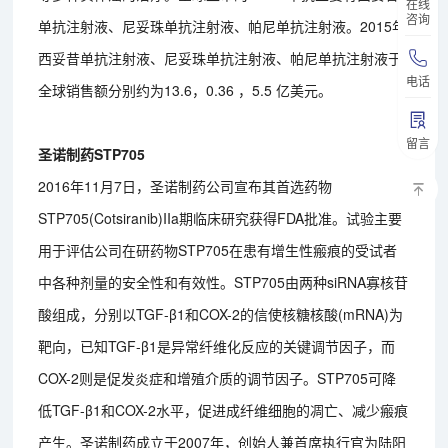
在线
咨询
单抗注射液、尼妥珠单抗注射液、帕尼单抗注射液。2015年
西妥昔单抗注射液、尼妥珠单抗注射液、帕尼单抗注射液于
电话
全球销售额分别约为13.6，0.36 ，5.5 亿美元。
留言
圣诺制药STP705
2016年11月7日，圣诺制药公司宣布其首选药物
STP705(Cotsiranib)IIa期临床研究获得FDA批准。试验主要
用于评估公司在研药物STP705在患有增生性瘢痕的受试者
中各种剂量的安全性和有效性。STP705由两种siRNA寡核苷
酸组成，分别以TGF-β1和COX-2的信使核糖核酸(mRNA)为
靶向，已知TGF-β1是异常纤维化反应的关键调节因子，而
COX-2则是促发炎症和增殖介质的调节因子。STP705可降
低TGF-β1和COX-2水平，促进成纤维细胞的凋亡、减少瘢痕
产生。圣诺制药成立于2007年，创始人兼首席执行官为陆阳