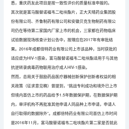
悉，重庆药友此项目是按一致性评价的质量标准申报的。
其次就是富马酸替诺福韦二吡呋酯片，正大天晴药业集团股
份有限公司、齐鲁制药有限公司和安徽贝克生物制药有限公
司仍在等待第二家国内厂家上市的机会，三家都在药物临床
试验数据现场核查计划公告中，按理应在2017年有审批结
果。2016年成都倍特药业有限公司上市该品种，当时获批的
适应症为HIV-1感染，富马酸替诺福韦二吡呋酯适用于与其他
抗逆转录病毒药物联用治疗成人HIV-1感染。
然而，总局关于鼓励药品医疗器械创新保护创新者权益的相
关政策（征求意见稿）曾提到，“挑战专利成功和境外已上市
但境内首仿上市的药品给予1.5年数据保护期，在数据保护期
内，审评机构不再批准其他申请人同品种上市申请，申请人
自行取得的数据除外”。成都倍特药业有限公司首仿上市时间
是2016年11月，富马酸替诺福韦二吡呋酯片第二家是否就此