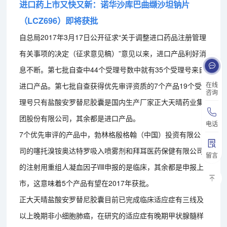
进口药上市又快又新：诺华沙库巴曲缬沙坦钠片
（LCZ696）即将获批
自总局2017年3月17日公开征求“关于调整进口药品注册管理
有关事项的决定（征求意见稿）”意见以来，进口产品利好消
息不断。第七批自查中44个受理号数中就有35个受理号来自
在线
进口产品。第七批自查获得优先审评资质的7个产品19个受
咨询
理号只有盐酸安罗替尼胶囊是国内生产厂家正大天晴药业集
团股份有限公司，其余都是进口产品。
电话
7个优先审评的产品中，勃林格殷格翰（中国）投资有限公
司的噻托溴铵奥达特罗吸入喷雾剂和拜耳医药保健有限公司
留言
的注射用重组人凝血因子Ⅷ申报的是临床，其余都是申报上
市，这意味着5个产品有望在2017年获批。
正大天晴盐酸安罗替尼胶囊目前已完成临床适应症有三线及
以上晚期非小细胞肺癌，在研究的适应症有晚期甲状腺髓样