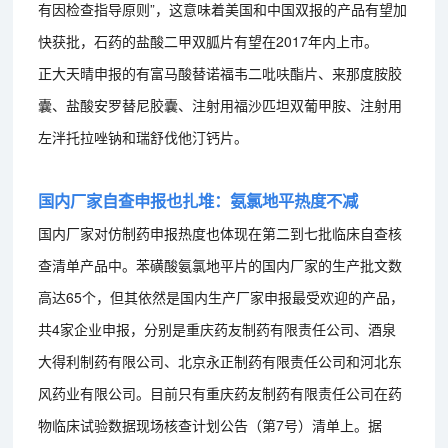
有因检查指导原则”，这意味着美国和中国双报的产品有望加
快获批，石药的盐酸二甲双胍片有望在2017年内上市。
正大天晴申报的有富马酸替诺福韦二吡呋酯片、来那度胺胶
囊、盐酸安罗替尼胶囊、注射用福沙匹坦双葡甲胺、注射用
左泮托拉唑钠和瑞舒伐他汀钙片。
国内厂家自查申报也扎堆：氨氯地平热度不减
国内厂家对仿制药申报热度也体现在第二到七批临床自查核
查清单产品中。苯磺酸氨氯地平片的国内厂家的生产批文数
高达65个，但其依然是国内生产厂家申报最受欢迎的产品，
共4家企业申报，分别是重庆药友制药有限责任公司、酒泉
大得利制药有限公司、北京永正制药有限责任公司和河北东
风药业有限公司。目前只有重庆药友制药有限责任公司在药
物临床试验数据现场核查计划公告（第7号）清单上。据