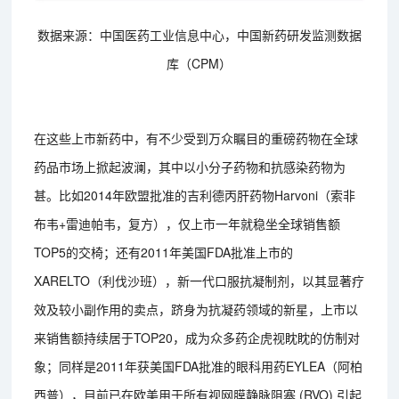
数据来源：中国医药工业信息中心，中国新药研发监测数据
库（CPM）
在这些上市新药中，有不少受到万众瞩目的重磅药物在全球
药品市场上掀起波澜，其中以小分子药物和抗感染药物为
甚。比如2014年欧盟批准的吉利德丙肝药物Harvoni（索非
布韦+雷迪帕韦，复方），仅上市一年就稳坐全球销售额
TOP5的交椅；还有2011年美国FDA批准上市的
XARELTO（利伐沙班），新一代口服抗凝制剂，以其显著疗
效及较小副作用的卖点，跻身为抗凝药领域的新星，上市以
来销售额持续居于TOP20，成为众多药企虎视眈眈的仿制对
象；同样是2011年获美国FDA批准的眼科用药EYLEA（阿柏
西普），目前已在欧美用于所有视网膜静脉阻塞 (RVO) 引起