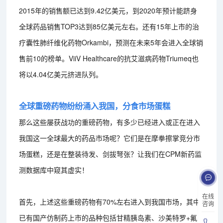
2015年的销售额已达到9.42亿美元，到2020年预计能跻身
全球药品销售TOP3达到85亿美元左右。还有15年上市的治
疗囊性肺纤维化药物Orkambi，预测在未来5年会进入全球销
售前10的榜单。ViiV Healthcare的抗艾滋病药物Triumeq也
将以4.04亿美元挤进队列。
全球重磅药物纷纷涌入我国，分食市场蛋糕
那么这些屡获战功的重磅药物，有多少已经进入或正在进入
我国这一全球最大的药品市场呢？它们是在摩拳擦掌竞分市
场蛋糕，还是在整装待发、剑拔弩张？让我们在CPM新药监
测数据库中窥其虚实！
在线
首先，上述这些重磅药物有70%左右进入到我国市场，其中
咨询
已有国产仿制药上市的品种包括甘精胰岛素、沙美特罗+氟