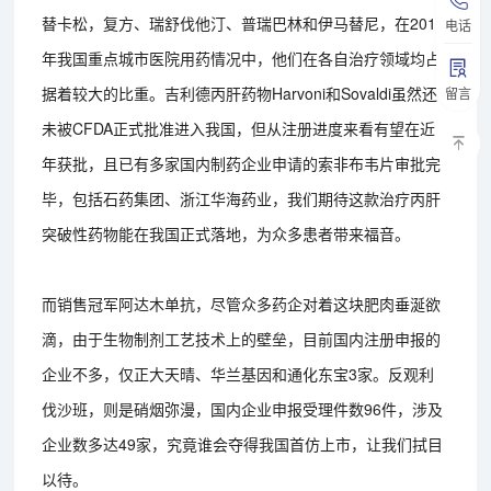
替卡松，复方、瑞舒伐他汀、普瑞巴林和伊马替尼，在2015
电话
年我国重点城市医院用药情况中，他们在各自治疗领域均占
据着较大的比重。吉利德丙肝药物Harvoni和Sovaldi虽然还
留言
未被CFDA正式批准进入我国，但从注册进度来看有望在近
年获批，且已有多家国内制药企业申请的索非布韦片审批完
毕，包括石药集团、浙江华海药业，我们期待这款治疗丙肝
突破性药物能在我国正式落地，为众多患者带来福音。
而销售冠军阿达木单抗，尽管众多药企对着这块肥肉垂涎欲
滴，由于生物制剂工艺技术上的壁垒，目前国内注册申报的
企业不多，仅正大天晴、华兰基因和通化东宝3家。反观利
伐沙班，则是硝烟弥漫，国内企业申报受理件数96件，涉及
企业数多达49家，究竟谁会夺得我国首仿上市，让我们拭目
以待。