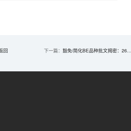
返回
豁免/简化BE品种批文揭密：269亿大红包？