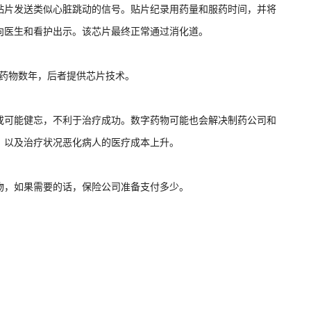
贴片发送类似心脏跳动的信号。贴片纪录用药量和服药时间，并将
向医生和看护出示。该芯片最终正常通过消化道。
c．已试验该药物数年，后者提供芯片技术。
或可能健忘，不利于治疗成功。数字药物可能也会解决制药公司和
，以及治疗状况恶化病人的医疗成本上升。
物，如果需要的话，保险公司准备支付多少。