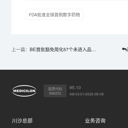
FDA批准全球首例数字药物
BE首批豁免简化57个未进入品种仍可申请
95.10
股票代码
688202
AM 03:01•2026-08-08
川沙总部
业务咨询