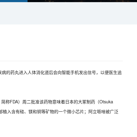
疾病的药丸进入人体消化道后会向智能手机发出信号，以便医生追
ation， 简称FDA）周二批准该药物意味着日本的大冢制药（Otsuka
ify）药片内部植入含有硅、镁和铜等矿物的一个微小芯片；阿立哌唑被广泛