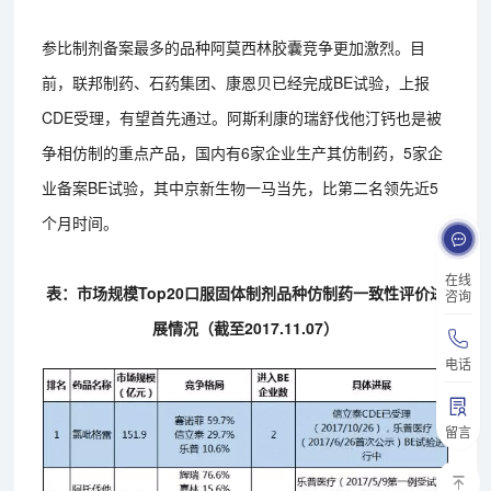
参比制剂备案最多的品种阿莫西林胶囊竞争更加激烈。目
前，联邦制药、石药集团、康恩贝已经完成BE试验，上报
CDE受理，有望首先通过。阿斯利康的瑞舒伐他汀钙也是被
争相仿制的重点产品，国内有6家企业生产其仿制药，5家企
业备案BE试验，其中京新生物一马当先，比第二名领先近5
个月时间。
在线
表：市场规模Top20口服固体制剂品种仿制药一致性评价进
咨询
展情况（截至2017.11.07）
电话
留言