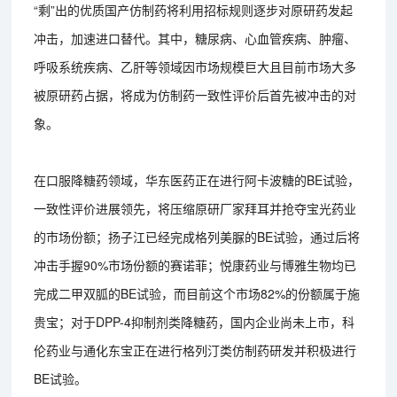
“剩”出的优质国产仿制药将利用招标规则逐步对原研药发起
冲击，加速进口替代。其中，糖尿病、心血管疾病、肿瘤、
呼吸系统疾病、乙肝等领域因市场规模巨大且目前市场大多
被原研药占据，将成为仿制药一致性评价后首先被冲击的对
象。
在口服降糖药领域，华东医药正在进行阿卡波糖的BE试验，
一致性评价进展领先，将压缩原研厂家拜耳并抢夺宝光药业
的市场份额；扬子江已经完成格列美脲的BE试验，通过后将
冲击手握90%市场份额的赛诺菲；悦康药业与博雅生物均已
完成二甲双胍的BE试验，而目前这个市场82%的份额属于施
贵宝；对于DPP-4抑制剂类降糖药，国内企业尚未上市，科
伦药业与通化东宝正在进行格列汀类仿制药研发并积极进行
BE试验。