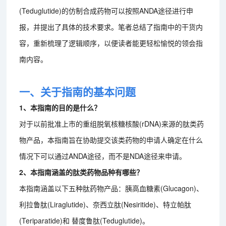
(Teduglutide)的仿制合成药物可以按照ANDA途径进行申
报，并提出了具体的技术要求。笔者总结了指南中的干货内
容，重新梳理了逻辑顺序，以便读者能更轻松愉悦的领会指
南内容。
一、关于指南的基本问题
1、本指南的目的是什么？
对于以前批准上市的重组脱氧核糖核酸(rDNA)来源的肽类药
物产品，本指南旨在协助提交该类药物的申请人确定在什么
情况下可以通过ANDA途径，而不是NDA途径来申请。
2、本指南涵盖的肽类药物品种有哪些？
本指南涵盖以下五种肽药物产品：胰高血糖素(Glucagon)、
利拉鲁肽(Liraglutide)、奈西立肽(Nesiritide)、特立帕肽
(Teriparatide)和 替度鲁肽(Teduglutide)。