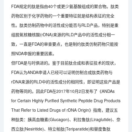
FDA规定的肽是指由40个或更少氨基酸组成的聚合物。肽类
药物区别于化学药物的一个重要特征就是结构表征的完全
性。肽类仿制药物中的活性成分能否与RLD产品，特别是重
组脱氧核糖核酸(rDNA)来源的RLD产品中的活性成分相一
致，一直是FDA的审查要点，也是制约肽类仿制药物只能按
照NDA申报的重要因素。
但FDA是与时俱进的。鉴于目前肽合成和表征技术的现状，
FDA认为ANDA申请人已经可以证明仿制合成肽类药物与
rDNA来源的RLD中的活性成分的相同性，即证明这些产品是
药物等同的。因此FDA在2017年10月2日发布了《ANDAs
for Certain Highly Purified Synthetic Peptide Drug Products
That Refer to Listed Drugs of rDNA Origin》指南，建议五
种肽类：胰高血糖素(Glucagon)、利拉鲁肽(Liraglutide)、奈
西立肽(Nesiritide)、特立帕肽(Teriparatide)和替度鲁肽