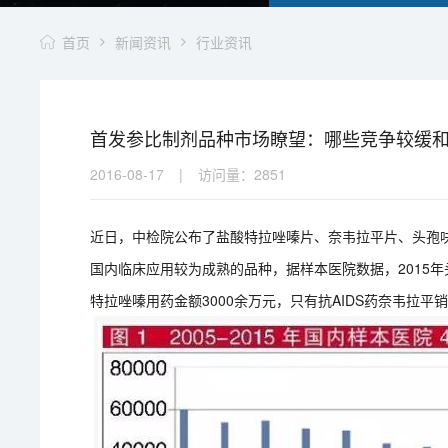
首页
新闻资讯
行业资讯
首发参比制剂品种市场瞭望：哪些竞争较缓
2016-08-17
|
访问量：
2851
近日，中检院公布了盐酸特拉唑嗪片、奈韦拉平片、头孢
国内临床应用较为成熟的品种，据样本医院数据，2015年
特拉唑嗪用药金额3000余万元，只有抗AIDS药奈韦拉