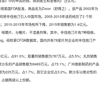
目录》中的甲类药物，得到医生和患者的广泛认可。
得美国FDA批准，商品名为Zocor（舒降之）。该产品 2002年为
将辛伐他汀引入中国市场。2005-2015年该药经历了2 个阶
；2010-2015年市场有所下降，2015年销售额为1.4亿元。
、咀嚼片、分散片、干混悬剂等，其中，辛伐他汀片有7种规格，
、80mg。经检索CFDA数据库，国内共有78家片剂企业的辛伐他汀产
亿元，占91.0%；胶囊剂销售额为787万元，占5.5%；丸剂销售
默沙东的产品销售额为9469万元，占73.1%；广州南新制药的产品
额为225万元，占1.7%；其它企业仅占3.2%。默沙东以绝对性的
，占据两成以上份额。