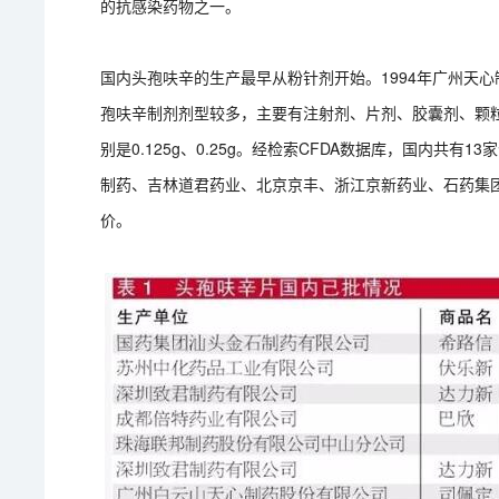
的抗感染药物之一。
国内头孢呋辛的生产最早从粉针剂开始。1994年广州天
孢呋辛制剂剂型较多，主要有注射剂、片剂、胶囊剂、颗
别是0.125g、0.25g。经检索CFDA数据库，国内共
制药、吉林道君药业、北京京丰、浙江京新药业、石药集团
价。