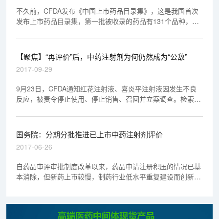
不久前，CFDA发布《中国上市药品目录集》，这是我国首次
发布上市药品目录集，第一批被收录的药品有131个品种，
203个品规。
【聚焦】“再评价”后，中药注射剂为何仍然成为“公敌”
2017-09-29
9月23日，CFDA通知红花注射液、喜炎平注射液因发生不良
反应，被责令停止使用、停止销售、召回并立案调查。检索总
局官网，近几年药品因质量问题被总局点名的情况其实并不多
见，这次点名也折射出了CFDA对中药注射剂的态度。
国务院：分期分批推进已上市中药注射剂评价
2017-06-26
自药品审评审批制度改革以来，药品申请注册积压的情况已基
本消除，但新药上市较慢，制药行业低水平重复建设而创新能
力不足等问题，仍阻碍着中国药品行业的发展，也难以满足公
众的用药需求。