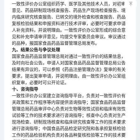
一致性评价办公室组织药学、医学及其他技术人员，对初审
意见、药品研制现场核查报告、药品生产现场检查报告、境
内临床研究核查报告、已转交的境外检查和核查报告、药品
复核检验结果和申报资料进行技术评审，必要时可要求申请
人补充资料，并说明理由。一致性评价办公室形成的综合意
见和补充申请审评意见，均提交专家委员会审议。审议通过
的品种，报国家食品药品监督管理总局发布。
九、结果公告与争议处理
国家食品药品监督管理总局对通过一致性评价的结果信息，
及时向社会公告。申请人对国家食品药品监督管理总局公告
结果有异议的，可以参照《药品注册管理办法》复审的有关
要求，提出复审申请，并说明理由，由一致性评价办公室组
织复审，必要时可公开论证。
十、咨询指导
一致性评价办公室建立咨询指导平台，负责对一致性评价有
关政策和工作程序等内容提供咨询指导；国家食品药品监督
管理总局药品审评中心负责对生物等效性试验和临床有效性
试验等工作的技术要求进行咨询指导；核查中心负责对生产
现场检查、研制现场核查和临床研究核查等工作的技术要求
进行咨询指导；中国食品药品检定研究院和各承担复核检验
工作的药品检验机构负责对各品种复核检验等工作的技术要