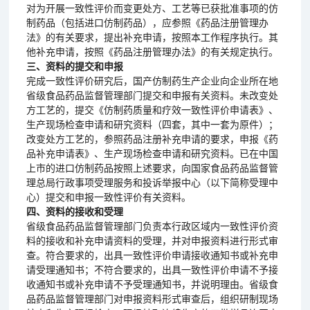
对为开展一致性评价而变更处方、工艺等已获批准事项的仿
制药品（包括进口仿制药品），应参照《药品注册管理办
法》的有关要求，提出补充申请，按照本工作程序执行。其
他补充申请，按照《药品注册管理办法》的有关规定执行。
三、资料的提交和申报
完成一致性评价研究后，国产仿制药生产企业向企业所在地
省级食品药品监督管理部门提交和申报有关资料。未改变处
方工艺的，提交《仿制药质量和疗效一致性评价申请表》、
生产现场检查申请和研究资料（四套，其中一套为原件）；
改变处方工艺的，参照药品注册补充申请的要求，申报《药
品补充申请表》、生产现场检查申请和研究资料。已在中国
上市的进口仿制药品按照上述要求，向国家食品药品监督管
理总局行政事项受理服务和投诉举报中心（以下简称受理中
心）提交和申报一致性评价有关资料。
四、资料的接收和受理
省级食品药品监督管理部门负责本行政区域内一致性评价资
料的接收和补充申请资料的受理，并对申报资料进行形式审
查。符合要求的，出具一致性评价申请接收通知书或补充申
请受理通知书；不符合要求的，出具一致性评价申请不予接
收通知书或补充申请不予受理通知书，并说明理由。省级食
品药品监督管理部门对申报资料形式审查后，组织研制现场