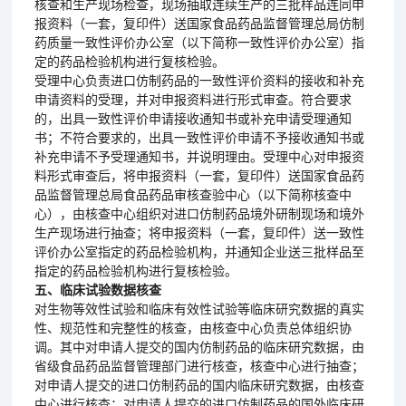
核查和生产现场检查，现场抽取连续生产的三批样品连同申
报资料（一套，复印件）送国家食品药品监督管理总局仿制
药质量一致性评价办公室（以下简称一致性评价办公室）指
定的药品检验机构进行复核检验。
受理中心负责进口仿制药品的一致性评价资料的接收和补充
申请资料的受理，并对申报资料进行形式审查。符合要求
的，出具一致性评价申请接收通知书或补充申请受理通知
书；不符合要求的，出具一致性评价申请不予接收通知书或
补充申请不予受理通知书，并说明理由。受理中心对申报资
料形式审查后，将申报资料（一套，复印件）送国家食品药
品监督管理总局食品药品审核查验中心（以下简称核查中
心），由核查中心组织对进口仿制药品境外研制现场和境外
生产现场进行抽查；将申报资料（一套，复印件）送一致性
评价办公室指定的药品检验机构，并通知企业送三批样品至
指定的药品检验机构进行复核检验。
五、临床试验数据核查
对生物等效性试验和临床有效性试验等临床研究数据的真实
性、规范性和完整性的核查，由核查中心负责总体组织协
调。其中对申请人提交的国内仿制药品的临床研究数据，由
省级食品药品监督管理部门进行核查，核查中心进行抽查；
对申请人提交的进口仿制药品的国内临床研究数据，由核查
中心进行核查；对申请人提交的进口仿制药品的国外临床研