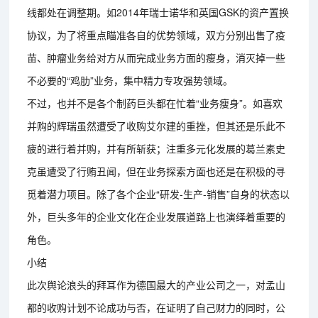
线都处在调整期。如2014年瑞士诺华和英国GSK的资产置换
协议，为了将重点瞄准各自的优势领域，双方分别出售了疫
苗、肿瘤业务给对方从而完成业务方面的瘦身，消灭掉一些
不必要的“鸡肋”业务，集中精力专攻强势领域。
不过，也并不是各个制药巨头都在忙着“业务瘦身”。如喜欢
并购的辉瑞虽然遭受了收购艾尔建的重挫，但其还是乐此不
疲的进行着并购，并有所斩获；注重多元化发展的葛兰素史
克虽遭受了行贿丑闻，但在业务探索方面也还是在积极的寻
觅着潜力项目。除了各个企业“研发-生产-销售”自身的状态以
外，巨头多年的企业文化在企业发展道路上也演绎着重要的
角色。
小结
此次舆论浪头的拜耳作为德国最大的产业公司之一，对孟山
都的收购计划不论成功与否，在证明了自己财力的同时，公