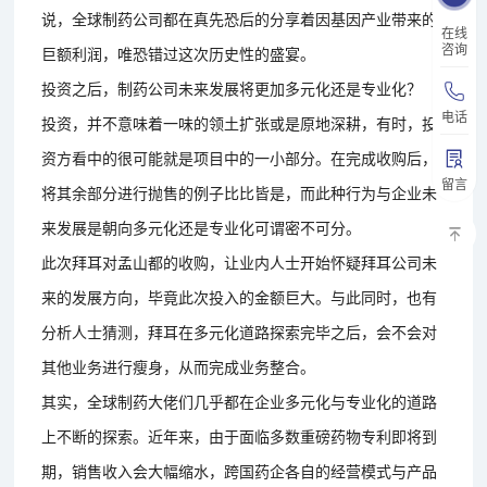
说，全球制药公司都在真先恐后的分享着因基因产业带来的
在线
咨询
巨额利润，唯恐错过这次历史性的盛宴。
投资之后，制药公司未来发展将更加多元化还是专业化？
电话
投资，并不意味着一味的领土扩张或是原地深耕，有时，投
资方看中的很可能就是项目中的一小部分。在完成收购后，
留言
将其余部分进行抛售的例子比比皆是，而此种行为与企业未
来发展是朝向多元化还是专业化可谓密不可分。
此次拜耳对孟山都的收购，让业内人士开始怀疑拜耳公司未
来的发展方向，毕竟此次投入的金额巨大。与此同时，也有
分析人士猜测，拜耳在多元化道路探索完毕之后，会不会对
其他业务进行瘦身，从而完成业务整合。
其实，全球制药大佬们几乎都在企业多元化与专业化的道路
上不断的探索。近年来，由于面临多数重磅药物专利即将到
期，销售收入会大幅缩水，跨国药企各自的经营模式与产品