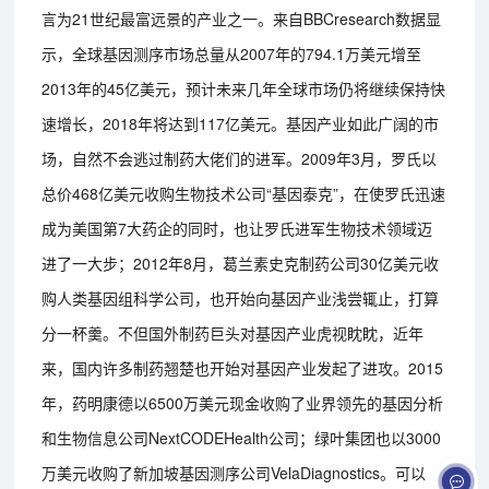
言为21世纪最富远景的产业之一。来自BBCresearch数据显
示，全球基因测序市场总量从2007年的794.1万美元增至
2013年的45亿美元，预计未来几年全球市场仍将继续保持快
速增长，2018年将达到117亿美元。基因产业如此广阔的市
场，自然不会逃过制药大佬们的进军。2009年3月，罗氏以
总价468亿美元收购生物技术公司“基因泰克”，在使罗氏迅速
成为美国第7大药企的同时，也让罗氏进军生物技术领域迈
进了一大步；2012年8月，葛兰素史克制药公司30亿美元收
购人类基因组科学公司，也开始向基因产业浅尝辄止，打算
分一杯羹。不但国外制药巨头对基因产业虎视眈眈，近年
来，国内许多制药翘楚也开始对基因产业发起了进攻。2015
年，药明康德以6500万美元现金收购了业界领先的基因分析
和生物信息公司NextCODEHealth公司；绿叶集团也以3000
万美元收购了新加坡基因测序公司VelaDiagnostics。可以