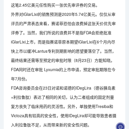
这笔2.45亿美元任性购买一张优先审评券的交易。
外界对iGlarLixi的销售预测是2020年5.74亿美元。仅仅从审
评员的严肃表态来看，赛诺菲恐怕会浪费掉这张天价优先审
评券了。当然，我们所说的浪费并不是指FDA会拒绝批准
iGlarLixi上市，而是指赛诺菲原本期望iGlarLixi在6个月内尽
快上市以缓冲Lantus专利到期影响的愿望要落空了。当然，
最终结果还需等至预定的审批时限（8月23日）方能知晓。
FDA同时还在审批 Lyxumia的上市申请，预定审批期限在今
年7月份。
FDA咨询委员会在23日对诺和诺德的IDegLira（德谷胰岛素
+利拉鲁肽）表达了相同的关切，认为二者组成的固定剂量
复方丧失了临床用药的灵活性。另外，单独使用Tresiba和
Victoza具有较高的安全性，使用IDegLira却可能导致患者摄
入利拉鲁肽不足，从而带来新的安全性问题。