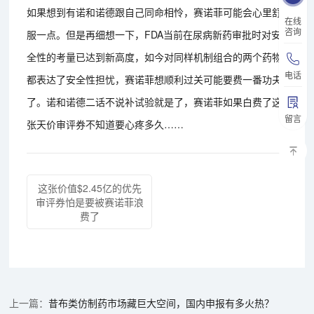
如果想到有诺和诺德跟自己同命相怜，赛诺菲可能会心里舒
在线
咨询
服一点。但是再细想一下，FDA当前在尿病新药审批时对安
全性的考量已达到新高度，如今对同样机制组合的两个药物
电话
都表达了安全性担忧，赛诺菲想顺利过关可能要费一番功夫
了。诺和诺德二话不说补试验就是了，赛诺菲如果白费了这
留言
张天价审评券不知道要心疼多久……
这张价值$2.45亿的优先
审评券怕是要被赛诺菲浪
费了
昔布类仿制药市场藏巨大空间，国内申报有多火热？