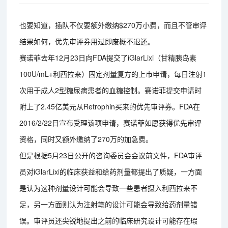
也要知道，插队不仅要额外缴纳$270万小费，而且不管审评
结果如何，优先审评券用过即废概不退还。
赛诺菲去年12月23日向FDA提交了iGlarLixi（甘精胰岛素
100U/mL+利西拉来）固定剂量复方的上市申请，每日注射1
次用于成人2型糖尿病患者的血糖控制。赛诺菲提交申请时
附上了2.45亿美元从Retrophin买来的优先审评券。FDA在
2016/2/22日宣布受理该项申请，赛诺菲如愿获得优先审评
资格，同时又额外缴纳了270万的加急费。
但是根据5月23日公开的咨询委员会会议前文件，FDA审评
员对iGlarLixi的临床获益和给药剂量都提出了质疑，一方面
是认为这种剂量设计可能会导致一些患者摄入利西拉来不
足，另一方面则认为注射笔的设计可能会导致给药剂量错
误。审评员还尖锐地提出之前的临床研究设计可能存在瑕