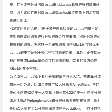
疵，并不能充分证明iGlarLixi相比Lantus具有更好的临床获
益，因为试验并未对iGlarLixi和Lantus最佳剂量下的治疗效
果进行对比。
FDA审评员评论称：“由于某些患者接受的Lantus剂量不足，
在对临床试验结果进行分析时就会存在偏倚，得出对复方药
物有利的结果。将这样一个研究结果用作iGlarLixi疗效优于
Lantus的支持证据无疑会得到错误的判断。此外，正在接受
利西拉来或Lantus单药治疗的患者想换用二者的复方药物
iGlarLixi并不容易。
为了填补Lantus掉下专利悬崖的销售收入大坑，赛诺菲可谓
想尽一切办法，比如合作推广吸入胰岛素AlfredMan，与韩
美药业达成42亿美元大交易（预付款4.32亿美元）购买长效
GLP-1激动剂efpeglenatide和长效胰岛素来扩充管线，新上
任CEO大奥甚至公开威胁恶意收购Medviation，当然还包括